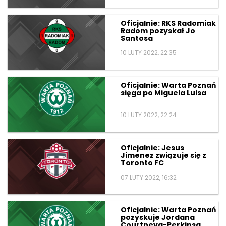
Oficjalnie: RKS Radomiak
Radom pozyskał Jo
Santosa
10 LUTY 2022, 22:35
Oficjalnie: Warta Poznań
sięga po Miguela Luisa
10 LUTY 2022, 22:24
Oficjalnie: Jesus
Jimenez związuje się z
Toronto FC
07 LUTY 2022, 16:32
Oficjalnie: Warta Poznań
pozyskuje Jordana
Courtneya-Perkinsa