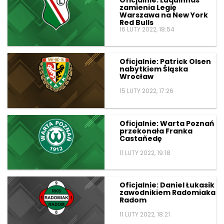
zamienia Legię
Warszawa na New York
Red Bulls
16 LUTY 2022, 18:54
Oficjalnie: Patrick Olsen
nabytkiem Śląska
Wrocław
15 LUTY 2022, 17:26
Oficjalnie: Warta Poznań
przekonała Franka
Castañedę
11 LUTY 2022, 19:18
Oficjalnie: Daniel Łukasik
zawodnikiem Radomiaka
Radom
11 LUTY 2022, 18:21