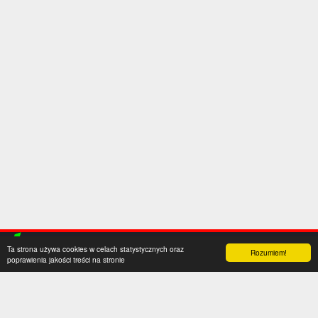
Ta strona używa cookies w celach statystycznych oraz
Rozumiem!
poprawienia jakości treści na stronie
Kategorie
Serwis