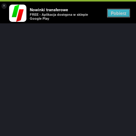
×
Nowinki transferowe
Togg
Pobierz
FREE - Aplikacja dostępna w sklepie
navig
Google Play