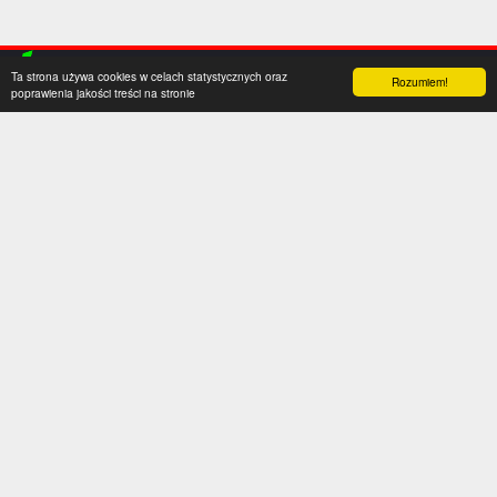
Ta strona używa cookies w celach statystycznych oraz
Rozumiem!
poprawienia jakości treści na stronie
Kategorie
Serwis
Transfery
O nas
Polska
Współpraca
Anglia
Kontakt
Hiszpania
Polityka prywatności
Niemcy
Social media
Włochy
Francja
Inne
Liga Mistrzów
Liga Europy
Reprezentacje