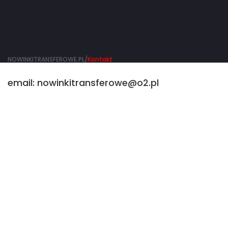
NOWINKITRANSFEROWE.PL/
Kontakt
email: nowinkitransferowe@o2.pl