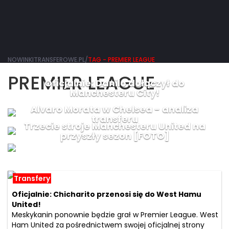
NOWINKITRANSFEROWE.PL/
TAG - PREMIER LEAGUE
PREMIER LEAGUE
Oficjalnie: Danilo dołączył do
Manchesteru City!
Alvaro Morata w Chelsea - analiza
transferu
Trzecie stroje Manchesteru United na
przyszły sezon [FOTO]
Transfery
Oficjalnie: Chicharito przenosi się do West Hamu
United!
Meskykanin ponownie będzie grał w Premier League. West
Ham United za pośrednictwem swojej oficjalnej strony