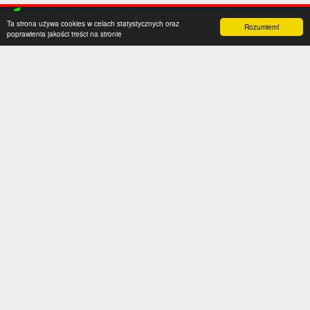
Ta strona używa cookies w celach statystycznych oraz
Rozumiem!
poprawienia jakości treści na stronie
Kategorie
Serwis
Transfery
O nas
Polska
Współpraca
Anglia
Kontakt
Hiszpania
Polityka prywatności
Niemcy
Social media
Włochy
Francja
Inne
Liga Mistrzów
Liga Europy
Reprezentacje