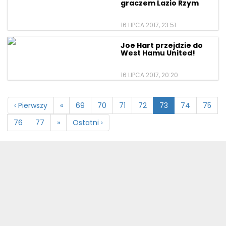
graczem Lazio Rzym
16 LIPCA 2017, 23:51
Joe Hart przejdzie do
West Hamu United!
16 LIPCA 2017, 20:20
‹ Pierwszy
«
69
70
71
72
73
74
75
76
77
»
Ostatni ›