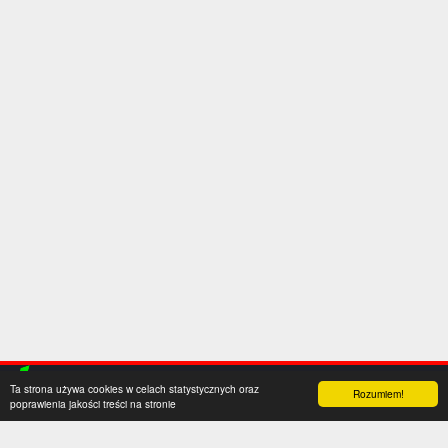
Ta strona używa cookies w celach statystycznych oraz
Rozumiem!
poprawienia jakości treści na stronie
Kategorie
Serwis