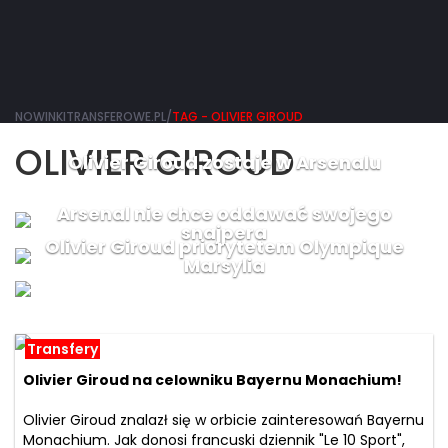
NOWINKITRANSFEROWE.PL/
TAG - OLIVIER GIROUD
OLIVIER GIROUD
Olivier Giroud zostaje w Arsenalu
Arsenal nie chce oddawać swojego
snajpera
Olivier Giroud priorytetem Olympique
Marsylia
Transfery
Olivier Giroud na celowniku Bayernu Monachium!
Olivier Giroud znalazł się w orbicie zainteresowań Bayernu
Monachium. Jak donosi francuski dziennik "Le 10 Sport",