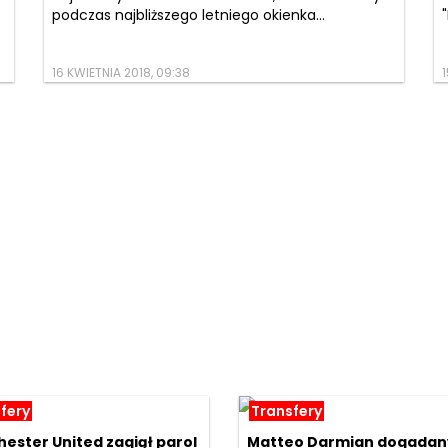
podczas najbliższego letniego okienka...
16 KWIETNIA 2018, 09:38
1
fery
Transfery
ester United zagiął parol
Matteo Darmian dogadan