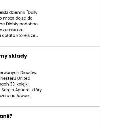
ski dziennik "Daily
go może dojść do
one Diabły podobno
 w zamian za
płata którejś ze...
amy składy
zerwonych Diabłów.
chesteru United
ach 33. kolejki
 Sergio Agüero, który
znie na ławce...
anii?