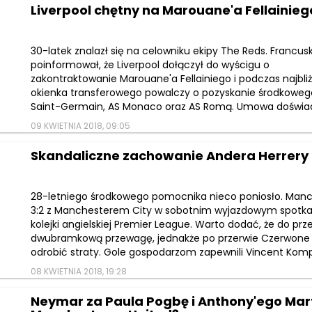
Liverpool chętny na Marouane'a Fellainieg
30-latek znalazł się na celowniku ekipy The Reds. Francuski
poinformował, że Liverpool dołączył do wyścigu o
zakontraktowanie Marouane'a Fellainiego i podczas najbli
okienka transferowego powalczy o pozyskanie środkoweg
Saint-Germain, AS Monaco oraz AS Romą. Umowa doświadc
09 KWIETNIA 2018, 09:05
Skandaliczne zachowanie Andera Herrery
28-letniego środkowego pomocnika nieco poniosło. Manc
3:2 z Manchesterem City w sobotnim wyjazdowym spotka
kolejki angielskiej Premier League. Warto dodać, że do pr
dwubramkową przewagę, jednakże po przerwie Czerwone D
odrobić straty. Gole gospodarzom zapewnili Vincent Kompa
08 KWIETNIA 2018, 19:28
Neymar za Paula Pogbę i Anthony'ego Mar