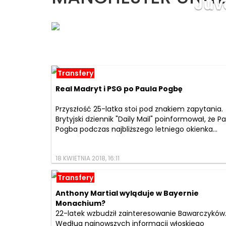
Juv
Transfery
Real Madryt i PSG po Paula Pogbę
Przyszłość 25-latka stoi pod znakiem zapytania.
Brytyjski dziennik "Daily Mail" poinformował, że Pa
Pogba podczas najbliższego letniego okienka...
18 KWIETNIA 2018, 16:11
Transfery
Anthony Martial wyląduje w Bayernie
Monachium?
22-latek wzbudził zainteresowanie Bawarczyków
Według najnowszych informacji włoskiego