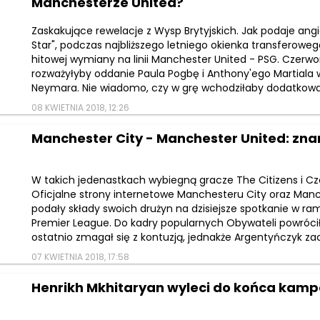
Manchesterze United?
Zaskakujące rewelacje z Wysp Brytyjskich. Jak podaje angiel
Star", podczas najbliższego letniego okienka transferowe
hitowej wymiany na linii Manchester United - PSG. Czerw
rozważyłyby oddanie Paula Pogbę i Anthony'ego Martiala
Neymara. Nie wiadomo, czy w grę wchodziłaby dodatkowa o
08 KWIETNIA 2018, 12:26
Manchester City - Manchester United: zn
W takich jedenastkach wybiegną gracze The Citizens i C
Oficjalne strony internetowe Manchesteru City oraz Man
podały składy swoich drużyn na dzisiejsze spotkanie w ram
Premier League. Do kadry popularnych Obywateli powrócił
ostatnio zmagał się z kontuzją, jednakże Argentyńczyk zac
07 KWIETNIA 2018, 17:58
Henrikh Mkhitaryan wyleci do końca kamp