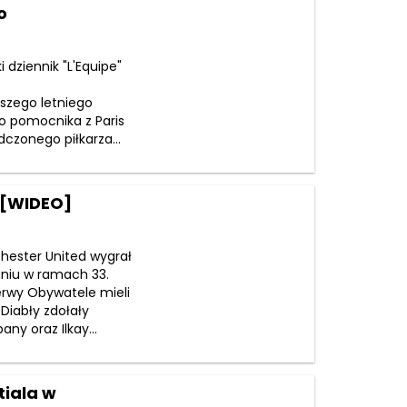
o
 dziennik "L'Equipe"
ższego letniego
o pomocnika z Paris
zonego piłkarza...
 [WIDEO]
hester United wygrał
niu w ramach 33.
zerwy Obywatele mieli
iabły zdołały
ny oraz Ilkay...
tiala w