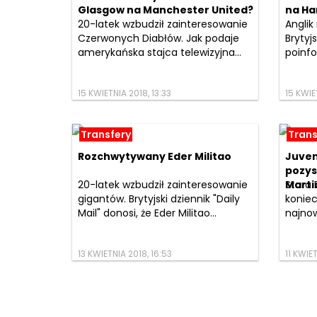
Glasgow na Manchester United?
na Ha
20-latek wzbudził zainteresowanie
Anglik
Czerwonych Diabłów. Jak podaje
Brytyjs
amerykańska stajca telewizyjna...
poinfo
15 KWIETNIA 2018, 13:33
15 KWIE
Transfery
Trans
Rozchwytywany Eder Militao
Juven
pozys
20-latek wzbudził zainteresowanie
Marti
Stara 
gigantów. Brytyjski dziennik "Daily
konie
Mail" donosi, że Eder Militao...
najnow
13 KWIETNIA 2018, 16:53
11 KWIET