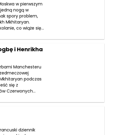
A Moskwa w pierwszym
ż jedną nogą w
nak spory problem,
kh Mkhitaryan.
anie, co wiąże się...
gbę i Henrikha
erbami Manchesteru
przedmeczowej
h Mkhitaryan podczas
eść się z
ów Czerwonych...
rancuski dziennik