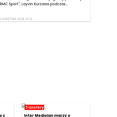
"RMC Sport", Layvin Kurzawa podczas...
5 KWIETNIA 2018, 21:12
Transfery
y z
Inter Mediolan marzy o