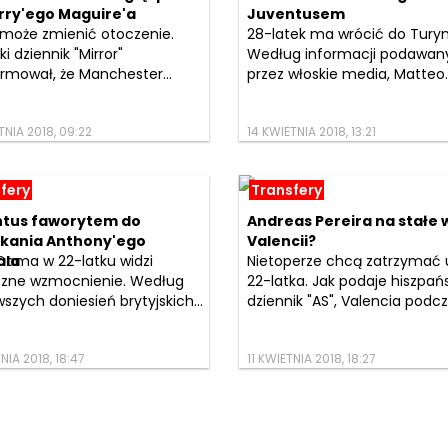
rry'ego Maguire'a
Juventusem
 może zmienić otoczenie.
28-latek ma wrócić do Turyn
ki dziennik "Mirror"
Według informacji podawan
rmował, że Manchester...
przez włoskie media, Matteo..
TNIA 2018, 09:22
14 KWIETNIA 2018, 13:21
fery
Transfery
tus faworytem do
Andreas Pereira na stałe 
kania Anthony'ego
Valencii?
ala
Dama w 22-latku widzi
Nietoperze chcą zatrzymać u
czne wzmocnienie. Według
22-latka. Jak podaje hiszpańs
szych doniesień brytyjskich...
dziennik "AS", Valencia podcza
NIA 2018, 18:47
11 KWIETNIA 2018, 18:27