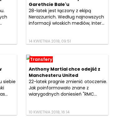
Garethcie Bale'u
u.
28-latek jest łączony z ekipą
ych
Nerazzurrich. Według najnowszych
.
informacji włoskich mediów, Inter...
14 KWIETNIA 2018, 09:51
Transfery
w
Anthony Martial chce odejść z
Manchesteru United
 siebie
22-latek pragnie zmienić otoczenie.
ki
Jak poinformowało znane z
s...
wiarygodnych doniesień "RMC...
10 KWIETNIA 2018, 16:14