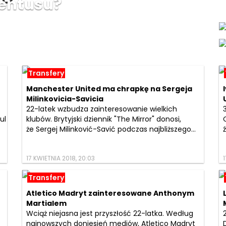
entusu?
Transfery
Manchester United ma chrapkę na Sergeja
Milinkovicia-Savicia
22-latek wzbudza zainteresowanie wielkich
ul
klubów. Brytyjski dziennik "The Mirror" donosi,
że Sergej Milinković-Savić podczas najbliższego...
17 KWIETNIA 2018, 20:03
1
Transfery
Atletico Madryt zainteresowane Anthonym
Martialem
.
Wciąż niejasna jest przyszłość 22-latka. Według
najnowszych doniesień mediów, Atletico Madryt