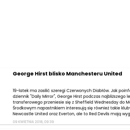
George Hirst blisko Manchesteru United
19-latek ma zasilić szeregi Czerwonych Diabłów. Jak poinf
dziennik "Daily Mirror", George Hirst podczas najbliższego 
transferowego przeniesie się z Sheffield Wednesday do M
Środkowym napastnikiem interesują się również takie kluby 
Newcastle United oraz Everton, ale to Red Devils mają wyg
09 KWIETNIA 2018, 09:39