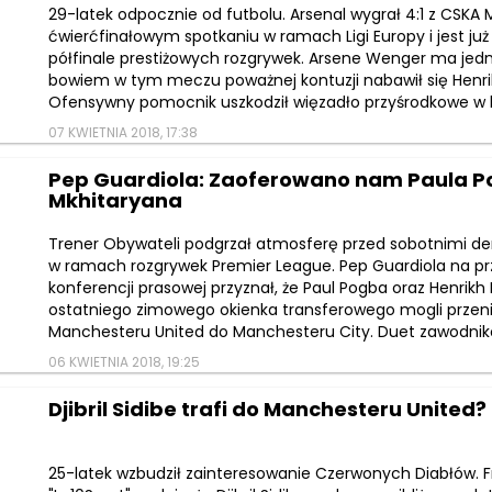
29-latek odpocznie od futbolu. Arsenal wygrał 4:1 z CSK
ćwierćfinałowym spotkaniu w ramach Ligi Europy i jest ju
półfinale prestiżowych rozgrywek. Arsene Wenger ma jed
bowiem w tym meczu poważnej kontuzji nabawił się Henri
Ofensywny pomocnik uszkodził więzadło przyśrodkowe w kol
07 KWIETNIA 2018, 17:38
Pep Guardiola: Zaoferowano nam Paula Po
Mkhitaryana
Trener Obywateli podgrzał atmosferę przed sobotnimi d
w ramach rozgrywek Premier League. Pep Guardiola na 
konferencji prasowej przyznał, że Paul Pogba oraz Henrik
ostatniego zimowego okienka transferowego mogli przeni
Manchesteru United do Manchesteru City. Duet zawodnik
06 KWIETNIA 2018, 19:25
Djibril Sidibe trafi do Manchesteru United?
25-latek wzbudził zainteresowanie Czerwonych Diabłów. F