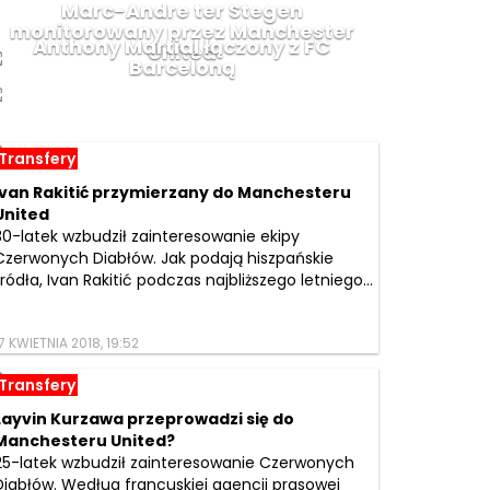
Marc-Andre ter Stegen
monitorowany przez Manchester
Anthony Martial łączony z FC
United
Barceloną
Transfery
Ivan Rakitić przymierzany do Manchesteru
United
30-latek wzbudził zainteresowanie ekipy
Czerwonych Diabłów. Jak podają hiszpańskie
źródła, Ivan Rakitić podczas najbliższego letniego...
7 KWIETNIA 2018, 19:52
Transfery
Layvin Kurzawa przeprowadzi się do
Manchesteru United?
25-latek wzbudził zainteresowanie Czerwonych
Diabłów. Według francuskiej agencji prasowej