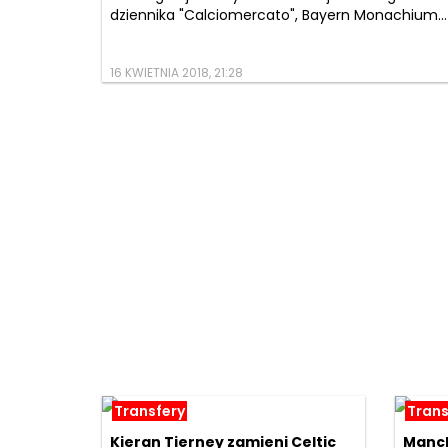
dziennika "Calciomercato", Bayern Monachium...
16 KWIETNIA 2018, 21:28
Transfery
Trans
Kieran Tierney zamieni Celtic
Manch