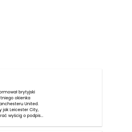
ormował brytyjski
letniego okienka
anchesteru United.
jak Leicester City,
rać wyścig o podpis...