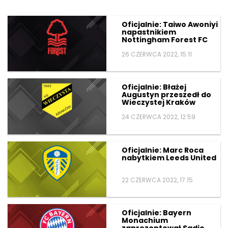
Oficjalnie: Taiwo Awoniyi
napastnikiem
Nottingham Forest FC
26 CZERWCA 2022, 15:11
Oficjalnie: Błażej
Augustyn przeszedł do
Wieczystej Kraków
24 CZERWCA 2022, 12:59
Oficjalnie: Marc Roca
nabytkiem Leeds United
22 CZERWCA 2022, 17:15
Oficjalnie: Bayern
Monachium