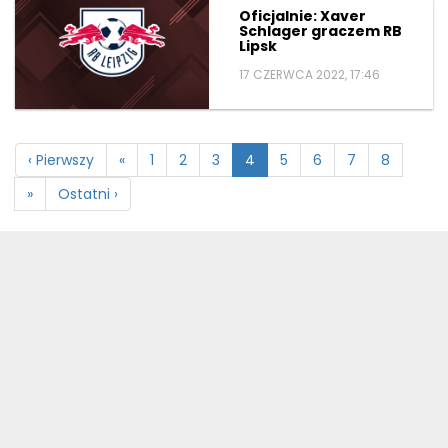
Oficjalnie: Xaver
Schlager graczem RB
Lipsk
17 CZERWCA 2022, 17:46
‹ Pierwszy
«
1
2
3
4
5
6
7
8
»
Ostatni ›