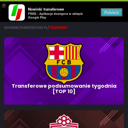
×
Nowinki transferowe
Togg
Pobierz
FREE - Aplikacja dostępna w sklepie
navig
Google Play
NOWINKITRANSFEROWE.PL/
TRANSFERY
Transferowe podsumowanie tygodnia
[TOP 10]