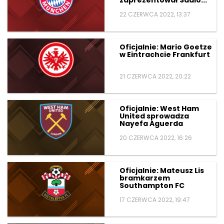
zaprezentował Sadio...
22 CZERWCA 2022, 13:37
Oficjalnie: Mario Goetze
w Eintrachcie Frankfurt
21 CZERWCA 2022, 20:22
Oficjalnie: West Ham
United sprowadza
Nayefa Aguerda
20 CZERWCA 2022, 16:26
Oficjalnie: Mateusz Lis
bramkarzem
Southampton FC
17 CZERWCA 2022, 19:47