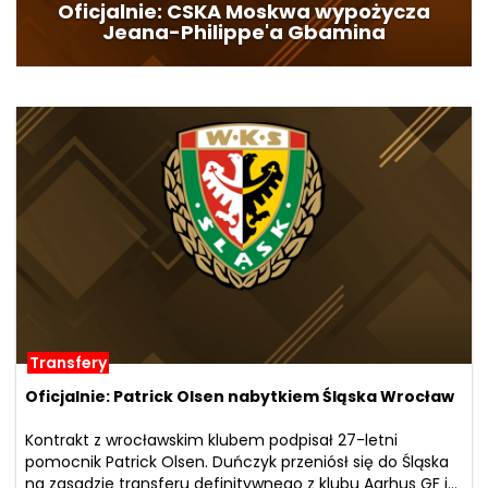
Oficjalnie: CSKA Moskwa wypożycza
Jeana-Philippe'a Gbamina
Transfery
Oficjalnie: Patrick Olsen nabytkiem Śląska Wrocław
Kontrakt z wrocławskim klubem podpisał 27-letni
pomocnik Patrick Olsen. Duńczyk przeniósł się do Śląska
na zasadzie transferu definitywnego z klubu Aarhus GF i...