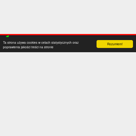
Ta strona używa cookies w celach statystycznych oraz
Rozumiem!
poprawienia jakości treści na stronie
Kategorie
Serwis
Transfery
O nas
Polska
Współpraca
Anglia
Kontakt
Hiszpania
Polityka prywatności
Niemcy
Social media
Włochy
Francja
Inne
Liga Mistrzów