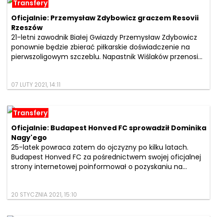
Transfery
Oficjalnie: Przemysław Zdybowicz graczem Resovii
Rzeszów
21-letni zawodnik Białej Gwiazdy Przemysław Zdybowicz
ponownie będzie zbierać piłkarskie doświadczenie na
pierwszoligowym szczeblu. Napastnik Wiślaków przenosi...
07 LUTY 2021, 14:11
Transfery
Oficjalnie: Budapest Honved FC sprowadził Dominika
Nagy'ego
25-latek powraca zatem do ojczyzny po kilku latach.
Budapest Honved FC za pośrednictwem swojej oficjalnej
strony internetowej poinformował o pozyskaniu na...
20 STYCZNIA 2021, 15:10