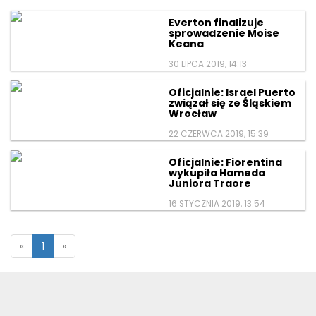
Everton finalizuje
sprowadzenie Moise
Keana
30 LIPCA 2019, 14:13
Oficjalnie: Israel Puerto
związał się ze Śląskiem
Wrocław
22 CZERWCA 2019, 15:39
Oficjalnie: Fiorentina
wykupiła Hameda
Juniora Traore
16 STYCZNIA 2019, 13:54
«
1
»