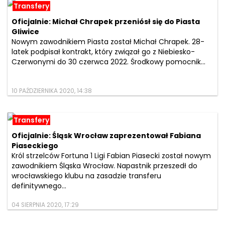
Transfery
Oficjalnie: Michał Chrapek przeniósł się do Piasta
Gliwice
Nowym zawodnikiem Piasta został Michał Chrapek. 28-
latek podpisał kontrakt, który związał go z Niebiesko-
Czerwonymi do 30 czerwca 2022. Środkowy pomocnik...
10 PAŹDZIERNIKA 2020, 14:38
Transfery
Oficjalnie: Śląsk Wrocław zaprezentował Fabiana
Piaseckiego
Król strzelców Fortuna 1 Ligi Fabian Piasecki został nowym
zawodnikiem Śląska Wrocław. Napastnik przeszedł do
wrocławskiego klubu na zasadzie transferu
definitywnego...
04 SIERPNIA 2020, 17:29