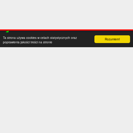
Ta strona używa cookies w celach statystycznych oraz
Rozumiem!
poprawienia jakości treści na stronie
Kategorie
Serwis
Transfery
O nas
Polska
Współpraca
Anglia
Kontakt
Hiszpania
Polityka prywatności
Niemcy
Social media
Włochy
Francja
Inne
Liga Mistrzów