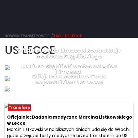
NOWINKITRANSFEROWE.PL/
TAG - US LECCE
US LECCE
Oficjalnie: Aris Limassol kontraktuje
Mariusza Stępińskiego
Mariusz Stępiński o włos od Arisu
Limassol
Oficjalnie: Massimo Coda
napastnikiem US Lecce
Transfery
Oficjalnie: Badania medyczne Marcina Listkowskiego
w Lecce
Marcin Listkowski w najbliższych dniach uda się do Włoch,
gdzie przejdzie testy medyczne przed transferem do US