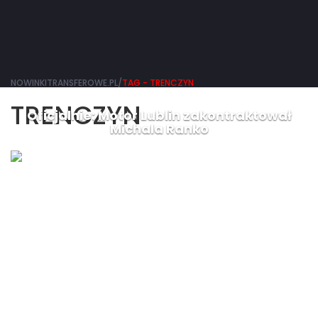
NOWINKITRANSFEROWE.PL/
TAG - TRENCZYN
TRENCZYN
Oficjalnie: Motor Lublin zakontraktował
Michala Ranko