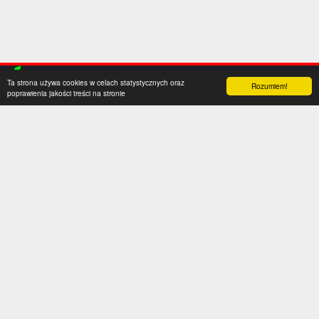
Ta strona używa cookies w celach statystycznych oraz
Rozumiem!
poprawienia jakości treści na stronie
Kategorie
Serwis
Transfery
O nas
Polska
Współpraca
Anglia
Kontakt
Hiszpania
Polityka prywatności
Niemcy
Social media
Włochy
Francja
Inne
Liga Mistrzów
Liga Europy