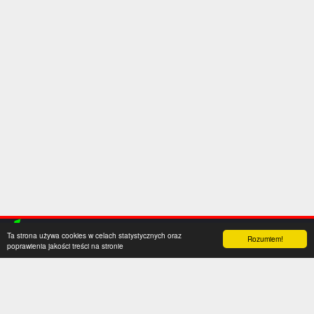
Ta strona używa cookies w celach statystycznych oraz
Rozumiem!
poprawienia jakości treści na stronie
Kategorie
Serwis
Transfery
O nas