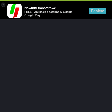
×
Nowinki transferowe
Togg
Pobierz
FREE - Aplikacja dostępna w sklepie
navig
Google Play