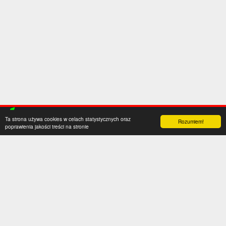
Ta strona używa cookies w celach statystycznych oraz
Rozumiem!
poprawienia jakości treści na stronie
Kategorie
Serwis
Transfery
O nas
Polska
Współpraca
Anglia
Kontakt
Hiszpania
Polityka prywatności
Niemcy