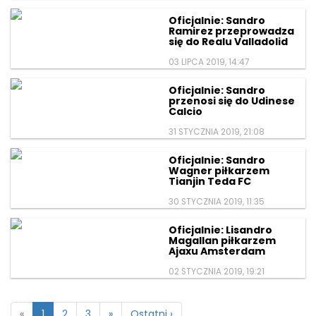
Oficjalnie: Sandro
Ramirez przeprowadza
się do Realu Valladolid
03 LIPCA 2019, 14:47
Oficjalnie: Sandro
przenosi się do Udinese
Calcio
31 STYCZNIA 2019, 21:08
Oficjalnie: Sandro
Wagner piłkarzem
Tianjin Teda FC
30 STYCZNIA 2019, 11:35
Oficjalnie: Lisandro
Magallan piłkarzem
Ajaxu Amsterdam
02 STYCZNIA 2019, 19:21
«
1
2
3
»
Ostatni ›