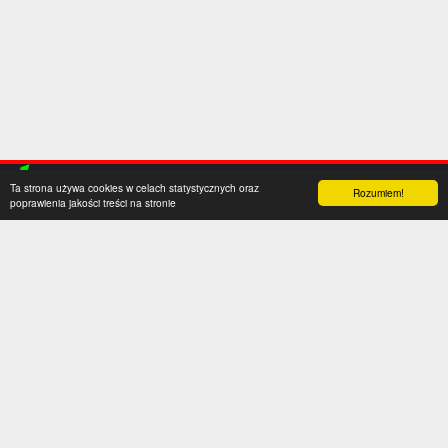
Ta strona używa cookies w celach statystycznych oraz
Rozumiem!
poprawienia jakości treści na stronie
Kategorie
Serwis
Transfery
O nas
Polska
Współpraca
Anglia
Kontakt
Hiszpania
Polityka prywatności
Niemcy
Social media
Włochy
Francja