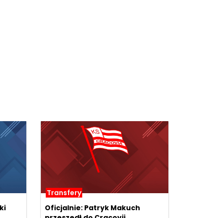
Transfery
ki
Oficjalnie: Patryk Makuch
przeszedł do Cracovii