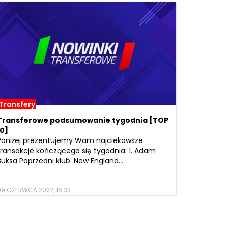
Transfery
Transferowe podsumowanie tygodnia [TOP
10]
Poniżej prezentujemy Wam najciekawsze
transakcje kończącego się tygodnia: 1. Adam
Buksa Poprzedni klub: New England...
09 CZERWCA 2022, 16:33