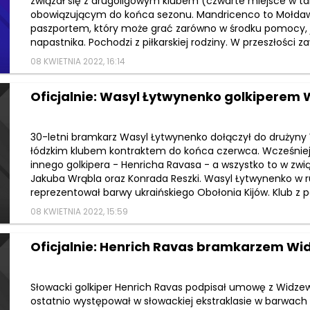
związał się z drugoligowym klubem (czwarte miejsce w ta
obowiązującym do końca sezonu. Mandricenco to Mołdawi
paszportem, który może grać zarówno w środku pomocy, ja
napastnika. Pochodzi z piłkarskiej rodziny. W przeszłości z
08 KWIETNIA 2022, 16:14
Oficjalnie: Wasyl Łytwynenko golkiperem
30-letni bramkarz Wasyl Łytwynenko dołączył do drużyny 
łódzkim klubem kontraktem do końca czerwca. Wcześniej 
innego golkipera - Henricha Ravasa - a wszystko to w zwi
Jakuba Wrąbla oraz Konrada Reszki. Wasyl Łytwynenko w r
reprezentował barwy ukraińskiego Obołonia Kijów. Klub z pó
08 KWIETNIA 2022, 15:59
Oficjalnie: Henrich Ravas bramkarzem Wi
Słowacki golkiper Henrich Ravas podpisał umowę z Widze
ostatnio występował w słowackiej ekstraklasie w barwach 