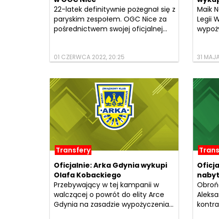
22-latek definitywnie pożegnał się z
Maik N
paryskim zespołem. OGC Nice za
Legii 
pośrednictwem swojej oficjalnej...
wypoży
01 CZERWCA 2022, 20:25
31 MAJA
Transfery
Trans
Oficjalnie: Arka Gdynia wykupi
Oficj
Olafa Kobackiego
nabyt
Przebywający w tej kampanii w
Obrońc
walczącej o powrót do elity Arce
Aleksa
Gdynia na zasadzie wypożyczenia...
kontra