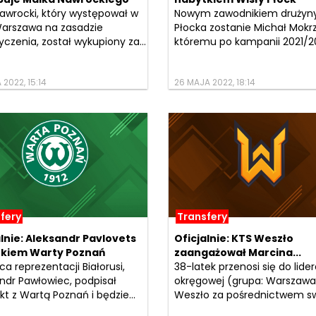
awrocki, który występował w
Nowym zawodnikiem drużyny
Warszawa na zasadzie
Płocka zostanie Michał Mokrz
czenia, został wykupiony za...
któremu po kampanii 2021/20
 2022, 15:14
26 MAJA 2022, 18:14
fery
Transfery
alnie: Aleksandr Pavlovets
Oficjalnie: KTS Weszło
kiem Warty Poznań
zaangażował Marcina...
a reprezentacji Białorusi,
38-latek przenosi się do lider
ndr Pawłowiec, podpisał
okręgowej (grupa: Warszawa 
kt z Wartą Poznań i będzie...
Weszło za pośrednictwem swo