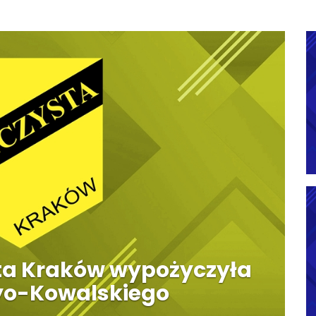
sta Kraków wypożyczyła
yo-Kowalskiego