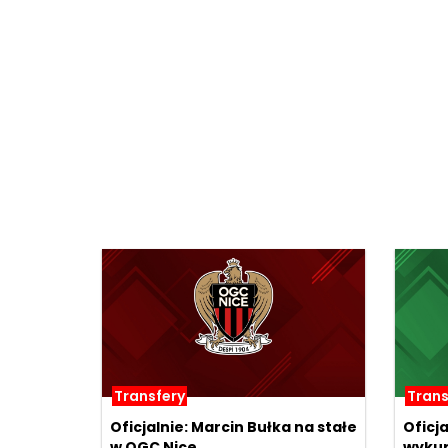
Transfery
Trans
Oficjalnie: Marcin Bułka na stałe
Oficj
w OGC Nice
wykup