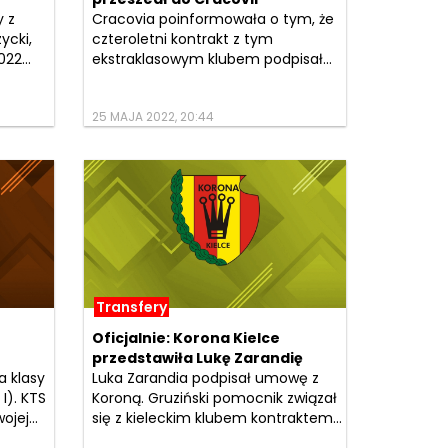
 z
Cracovia poinformowała o tym, że
ycki,
czteroletni kontrakt z tym
22...
ekstraklasowym klubem podpisał...
25 MAJA 2022, 20:44
Transfery
Oficjalnie: Korona Kielce
przedstawiła Lukę Zarandię
a klasy
Luka Zarandia podpisał umowę z
I). KTS
Koroną. Gruziński pomocnik związał
jej...
się z kieleckim klubem kontraktem...