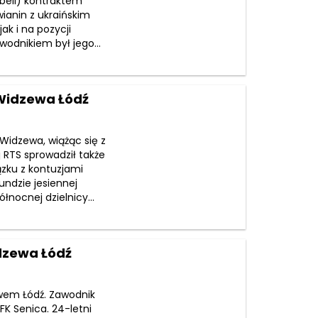
beli) kontraktem
anin z ukraińskim
k i na pozycji
awodnikiem był jego...
 Widzewa Łódź
Widzewa, wiążąc się z
RTS sprowadził także
ązku z kontuzjami
undzie jesiennej
łnocnej dzielnicy...
dzewa Łódź
wem Łódź. Zawodnik
FK Senica. 24-letni