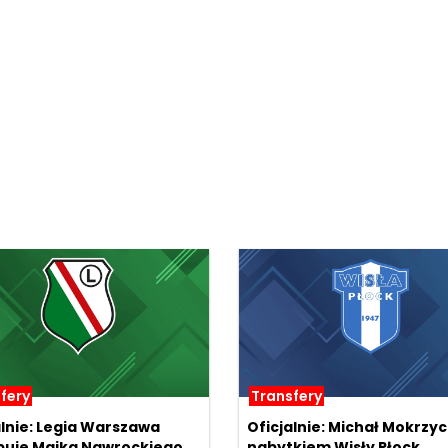
fery
Transfery
alnie: Legia Warszawa
Oficjalnie: Michał Mokrzyc
uje Maika Nawrockiego
nabytkiem Wisły Płock