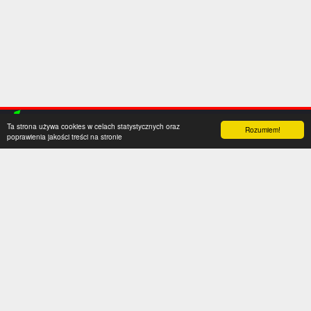
Ta strona używa cookies w celach statystycznych oraz
Rozumiem!
poprawienia jakości treści na stronie
Kategorie
Serwis
Transfery
O nas
Polska
Współpraca
Anglia
Kontakt
Hiszpania
Polityka prywatności
Niemcy
Social media
Włochy
Francja