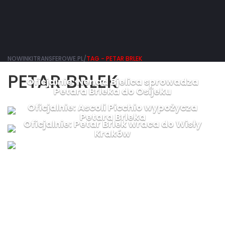
NOWINKITRANSFEROWE.PL/
TAG - PETAR BRLEK
PETAR BRLEK
Oficjalnie: Nenad Bjelica sprowadza
Petara Brleka do Osijeku
Oficjalnie: Ascoli Picchio wypożycza
Petara Brleka
Oficjalnie: Petar Brlek wraca do Wisły
Kraków