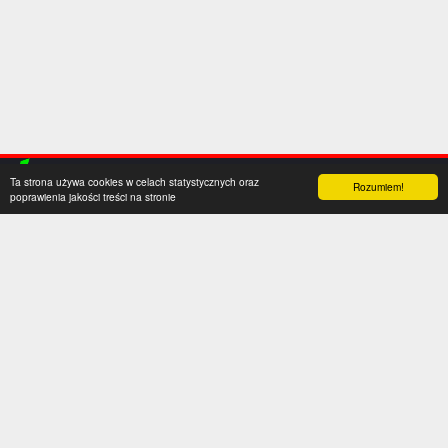
Ta strona używa cookies w celach statystycznych oraz
Rozumiem!
poprawienia jakości treści na stronie
Kategorie
Serwis
Transfery
O nas
Polska
Współpraca
Anglia
Kontakt
Hiszpania
Polityka prywatności
Niemcy
Social media
Włochy
Francja