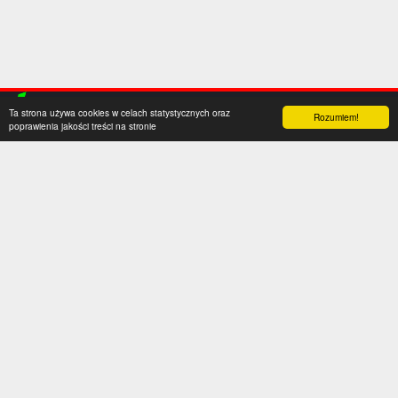
Ta strona używa cookies w celach statystycznych oraz
Rozumiem!
poprawienia jakości treści na stronie
Kategorie
Serwis
Transfery
O nas
Polska
Współpraca
Anglia
Kontakt
Hiszpania
Polityka prywatności
Niemcy
Social media
Włochy
Francja
Inne
Liga Mistrzów