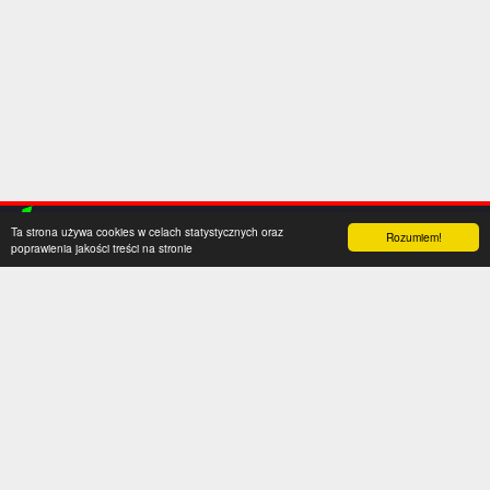
Ta strona używa cookies w celach statystycznych oraz
Rozumiem!
poprawienia jakości treści na stronie
Kategorie
Serwis
Transfery
O nas
Polska
Współpraca
Anglia
Kontakt
Hiszpania
Polityka prywatności
Niemcy
Social media
Włochy