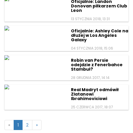
Oficjalnie: Landon
Donovan piłkarzem Club
Leon
13 STYCZNIA 2018, 13:31
Oficjalnie: Ashley Cole na
dłużej w Los Angeles
Galaxy
04 STYCZNIA 2018, 15:06
Robin van Persie
odejdzie z Fenerbahce
Stambuł?
28 GRUDNIA 2017, 14:14
Real Madryt odmówił
Zlatanowi
Ibrahimoviciowi
25 CZERWCA 2017, 18:07
«
1
2
»