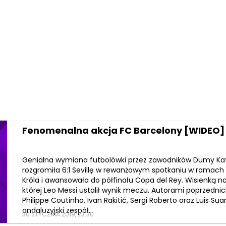
Fenomenalna akcja FC Barcelony [WIDEO]
Genialna wymiana futbolówki przez zawodników Dumy Kata
rozgromiła 6:1 Sevillę w rewanżowym spotkaniu w ramach
Króla i awansowała do półfinału Copa del Rey. Wisienką na
której Leo Messi ustalił wynik meczu. Autorami poprzednich
Philippe Coutinho, Ivan Rakitić, Sergi Roberto oraz Luis Su
andaluzyjski zespół...
30 STYCZNIA 2019, 23:30