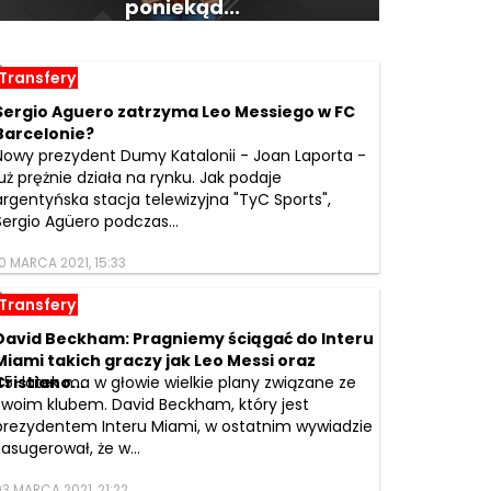
poniekąd...
Transfery
Sergio Aguero zatrzyma Leo Messiego w FC
Barcelonie?
Nowy prezydent Dumy Katalonii - Joan Laporta -
już prężnie działa na rynku. Jak podaje
argentyńska stacja telewizyjna "TyC Sports",
Sergio Agüero podczas...
10 MARCA 2021, 15:33
Transfery
David Beckham: Pragniemy ściągać do Interu
Miami takich graczy jak Leo Messi oraz
Cristiano...
45-latek ma w głowie wielkie plany związane ze
swoim klubem. David Beckham, który jest
prezydentem Interu Miami, w ostatnim wywiadzie
zasugerował, że w...
03 MARCA 2021, 21:22