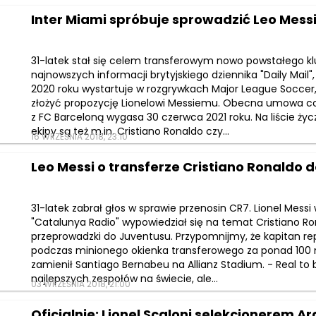
Inter Miami spróbuje sprowadzić Leo Mess
31-latek stał się celem transferowym nowo powstałego k
najnowszych informacji brytyjskiego dziennika "Daily Mail",
2020 roku wystartuje w rozgrywkach Major League Soccer, 
złożyć propozycję Lionelowi Messiemu. Obecna umowa c
z FC Barceloną wygasa 30 czerwca 2021 roku. Na liście ży
ekipy są też m.in. Cristiano Ronaldo czy...
16 WRZEŚNIA 2018, 23:10
Leo Messi o transferze Cristiano Ronaldo 
31-latek zabrał głos w sprawie przenosin CR7. Lionel Mess
"Catalunya Radio" wypowiedział się na temat Cristiano Rona
przeprowadzki do Juventusu. Przypomnijmy, że kapitan rep
podczas minionego okienka transferowego za ponad 100 
zamienił Santiago Bernabeu na Allianz Stadium. - Real to 
najlepszych zespołów na świecie, ale...
03 WRZEŚNIA 2018, 21:00
Oficjalnie: Lionel Scaloni selekcjonerem 