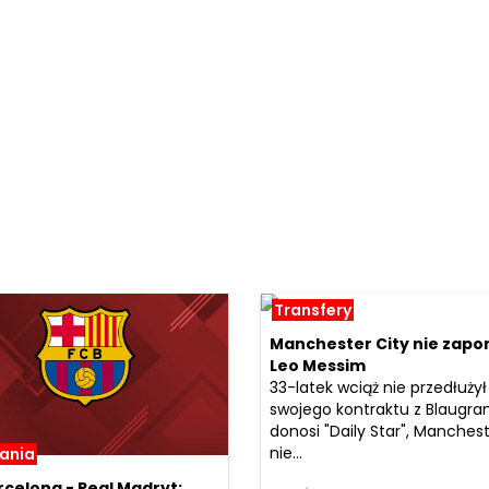
Transfery
Manchester City nie zapo
Leo Messim
33-latek wciąż nie przedłużył
swojego kontraktu z Blaugran
donosi "Daily Star", Manchest
nie...
ania
rcelona - Real Madryt: