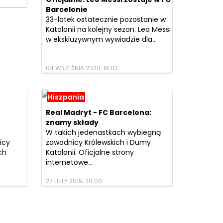
Barcelonie
33-latek ostatecznie pozostanie w
Katalonii na kolejny sezon. Leo Messi
w ekskluzywnym wywiadzie dla...
04 WRZEŚNIA 2020, 18:02
Hiszpania
Real Madryt - FC Barcelona:
znamy składy
j
W takich jedenastkach wybiegną
icy
zawodnicy Królewskich i Dumy
ch
Katalonii. Oficjalne strony
internetowe...
27 LUTY 2019, 20:00