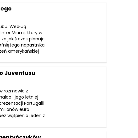
iego
lubu. Według
 Inter Miami, który w
za jakiś czas planuje
ofniętego napastnika
czeń amerykańskiej
do Juventusu
i w rozmowie z
ldo i jego letniej
rezentacji Portugalii
milionów euro
bez wątpienia jeden z
Argentyńczyków