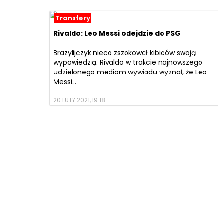
Transfery
Rivaldo: Leo Messi odejdzie do PSG
Brazylijczyk nieco zszokował kibiców swoją
wypowiedzią. Rivaldo w trakcie najnowszego
udzielonego mediom wywiadu wyznał, że Leo
Messi...
20 LUTY 2021, 19:18