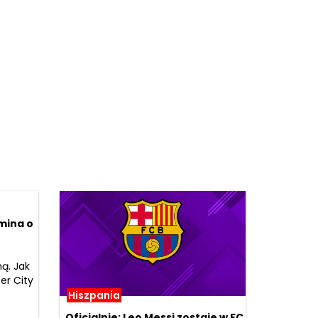
mina o
ą. Jak
er City
Hiszpania
Oficjalnie: Leo Messi zostaje w FC