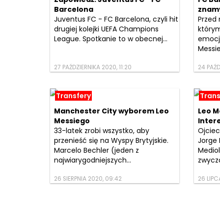
Barcelona
znamy
Juventus FC - FC Barcelona, czyli hit
Przed 
drugiej kolejki UEFA Champions
którym
League. Spotkanie to w obecnej...
emocji
Messie
27 PAŹDZIERNIKA 2020, 11:20
24 PAŹD
Transfery
Trans
Manchester City wyborem Leo
Leo M
Messiego
Inter
33-latek zrobi wszystko, aby
Ojciec
przenieść się na Wyspy Brytyjskie.
Jorge 
Marcelo Bechler (jeden z
Mediol
najwiarygodniejszych...
zwycza
26 SIERPNIA 2020, 09:42
26 LIPC