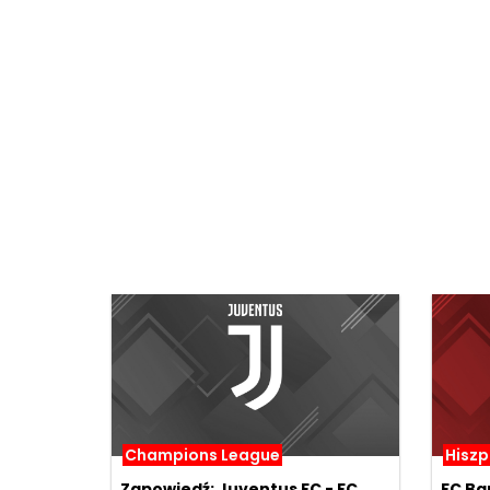
Champions League
Hiszp
Zapowiedź: Juventus FC - FC
FC Ba