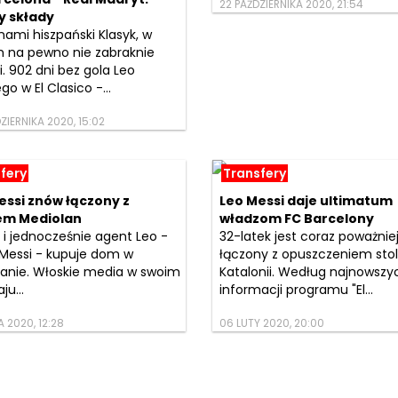
22 PAŹDZIERNIKA 2020, 21:54
 składy
nami hiszpański Klasyk, w
 na pewno nie zabraknie
. 902 dni bez gola Leo
go w El Clasico -...
ZIERNIKA 2020, 15:02
fery
Transfery
essi znów łączony z
Leo Messi daje ultimatum
em Mediolan
władzom FC Barcelony
 i jednocześnie agent Leo -
32-latek jest coraz poważnie
Messi - kupuje dom w
łączony z opuszczeniem stol
anie. Włoskie media w swoim
Katalonii. Według najnowszy
ju...
informacji programu "El...
A 2020, 12:28
06 LUTY 2020, 20:00