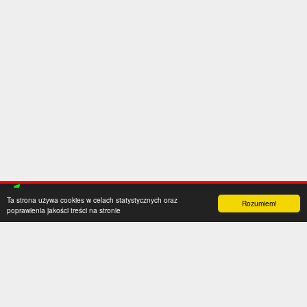
Ta strona używa cookies w celach statystycznych oraz
Rozumiem!
poprawienia jakości treści na stronie
Kategorie
Serwis
Transfery
O nas
Polska
Współpraca
Anglia
Kontakt