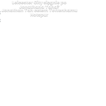
Leicester City sięgnie po
Jonathana Taha?
Jonathan Tah celem Tottenhamu
Hotspur