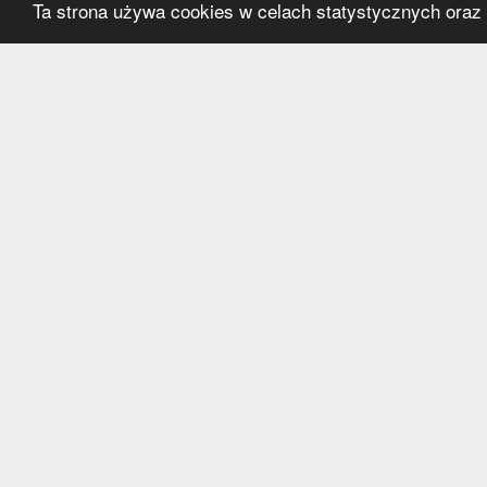
Ta strona używa cookies w celach statystycznych oraz p
Kategorie
Serwi
Transfery
O nas
Polska
Współ
Anglia
Kontak
Hiszpania
Polityk
Niemcy
Włochy
Francja
Inne
Liga Mistrzów
Liga Europy
Reprezentacje
© 2016-2024 nowinkitransferowe.pl Wszelkie prawa zast