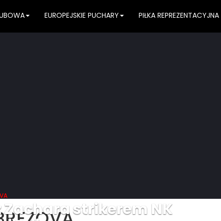
KLUBOWA
EUROPEJSKIE PUCHARY
PIŁKA REPREZENTACYJNA
OVA
z Zachara strikerem NK
DBREZOVA