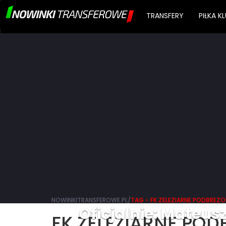
TRANSFERY
PIŁKA 
NOWINKITRANSFEROWE.PL/
TAG - FK ZELEZIARNE PODBREZ
Oficjalnie: Mateus
FK ZELEZIARNE PO