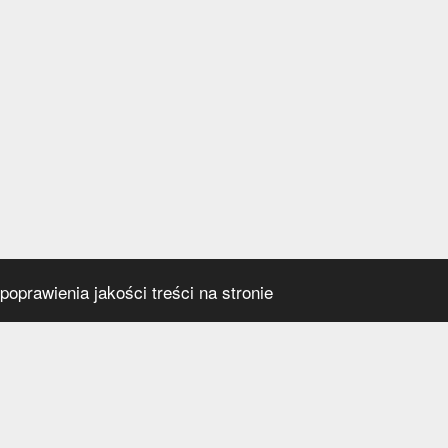
oprawienia jakości treści na stronie
s
Social media
praca
t