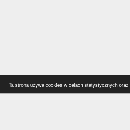
Ta strona używa cookies w celach statystycznych oraz p
Kategorie
Serwi
Transfery
O nas
Polska
Współ
Anglia
Kontak