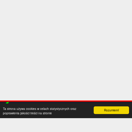
Ta strona używa cookies w celach statystycznych oraz
Rozumiem!
poprawienia jakości treści na stronie
Kategorie
Serwis