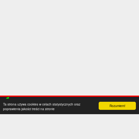
Ta strona używa cookies w celach statystycznych oraz
Rozumiem!
poprawienia jakości treści na stronie
Kategorie
Serwis
Transfery
O nas