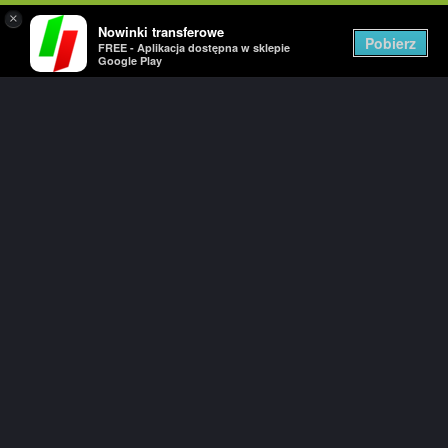
×
Nowinki transferowe
Togg
Pobierz
FREE - Aplikacja dostępna w sklepie
navig
Google Play