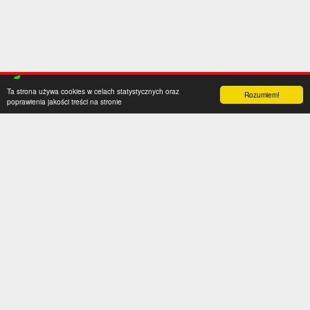
Ta strona używa cookies w celach statystycznych oraz
Rozumiem!
poprawienia jakości treści na stronie
Kategorie
Serwis
Transfery
O nas
Polska
Współpraca
Anglia
Kontakt
Hiszpania
Polityka prywatności
Niemcy
Social media
Włochy
Francja
Inne
Liga Mistrzów