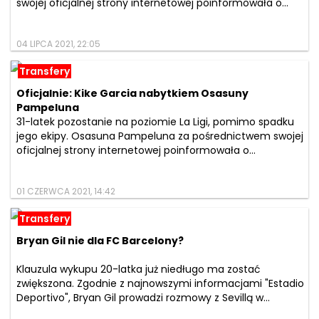
swojej oficjalnej strony internetowej poinformowała o...
04 LIPCA 2021, 22:05
Transfery
Oficjalnie: Kike Garcia nabytkiem Osasuny
Pampeluna
31-latek pozostanie na poziomie La Ligi, pomimo spadku
jego ekipy. Osasuna Pampeluna za pośrednictwem swojej
oficjalnej strony internetowej poinformowała o...
01 CZERWCA 2021, 14:42
Transfery
Bryan Gil nie dla FC Barcelony?
Klauzula wykupu 20-latka już niedługo ma zostać
zwiększona. Zgodnie z najnowszymi informacjami "Estadio
Deportivo", Bryan Gil prowadzi rozmowy z Sevillą w...