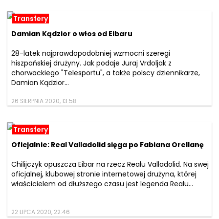
Transfery
Damian Kądzior o włos od Eibaru
28-latek najprawdopodobniej wzmocni szeregi
hiszpańskiej drużyny. Jak podaje Juraj Vrdoljak z
chorwackiego "Telesportu", a także polscy dziennikarze,
Damian Kądzior...
26 SIERPNIA 2020, 13:58
Transfery
Oficjalnie: Real Valladolid sięga po Fabiana Orellanę
Chilijczyk opuszcza Eibar na rzecz Realu Valladolid. Na swej
oficjalnej, klubowej stronie internetowej drużyna, której
właścicielem od dłuższego czasu jest legenda Realu...
22 LIPCA 2020, 22:46