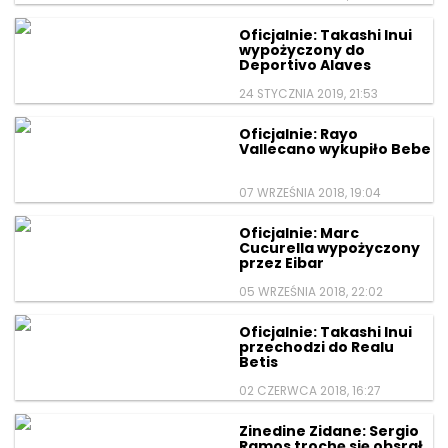
Oficjalnie: Takashi Inui
wypożyczony do
Deportivo Alaves
24 STYCZNIA 2019, 21:53
Oficjalnie: Rayo
Vallecano wykupiło Bebe
07 WRZEŚNIA 2018, 19:04
Oficjalnie: Marc
Cucurella wypożyczony
przez Eibar
05 WRZEŚNIA 2018, 22:02
Oficjalnie: Takashi Inui
przechodzi do Realu
Betis
02 CZERWCA 2018, 16:27
Zinedine Zidane: Sergio
Ramos trochę się obsrał