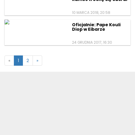
10 MARCA 2018, 20:58
Oficjalnie: Pape Kouli
Diop w Eibarze
24 GRUDNIA 2017, 16:30
«
1
2
»