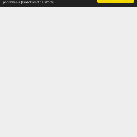
poprawienia jakości treści na stronie
Kategorie
Serwis
Transfery
O nas
Polska
Współpraca
Anglia
Kontakt
Hiszpania
Polityka prywatności
Niemcy
Social media
Włochy
Francja
Inne
Liga Mistrzów
Liga Europy
Reprezentacje