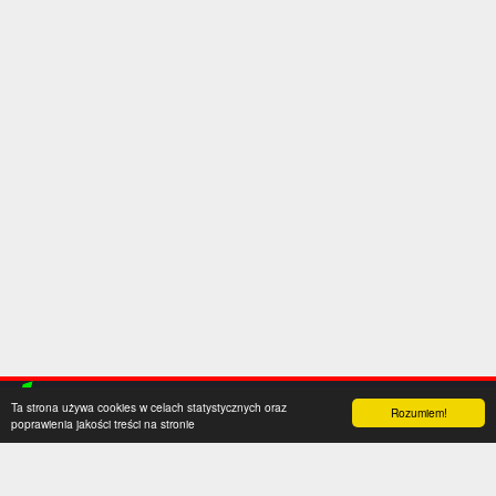
Ta strona używa cookies w celach statystycznych oraz
Rozumiem!
poprawienia jakości treści na stronie
Kategorie
Serwis