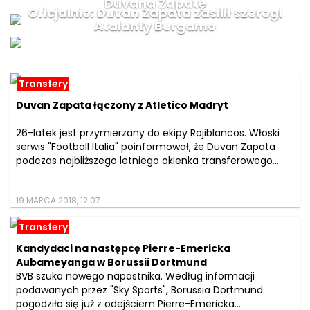
Duvana Zapatę
Oficjalnie: Duvan Zapata zasilił szeregi
Atalanty Bergamo
Transfery
Duvan Zapata łączony z Atletico Madryt
26-latek jest przymierzany do ekipy Rojiblancos. Włoski
serwis "Football Italia" poinformował, że Duvan Zapata
podczas najbliższego letniego okienka transferowego...
19 MARCA 2018, 12:07
Transfery
Kandydaci na następcę Pierre-Emericka
Aubameyanga w Borussii Dortmund
BVB szuka nowego napastnika. Według informacji
podawanych przez "Sky Sports", Borussia Dortmund
pogodziła się już z odejściem Pierre-Emericka...