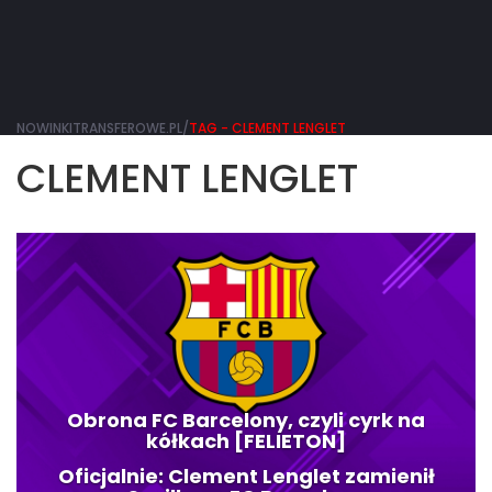
NOWINKITRANSFEROWE.PL/
TAG - CLEMENT LENGLET
CLEMENT LENGLET
Obrona FC Barcelony, czyli cyrk na
kółkach [FELIETON]
Oficjalnie: Clement Lenglet zamienił