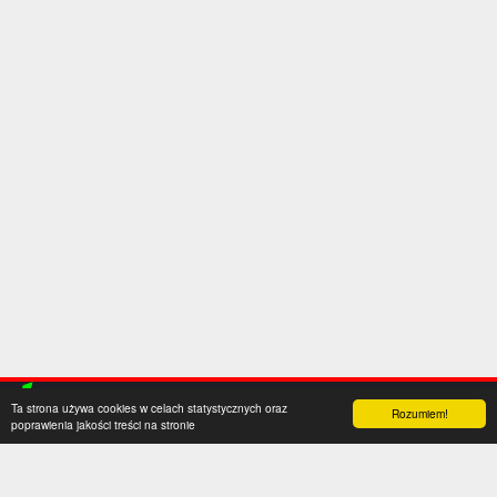
Ta strona używa cookies w celach statystycznych oraz
Rozumiem!
poprawienia jakości treści na stronie
Kategorie
Serwis