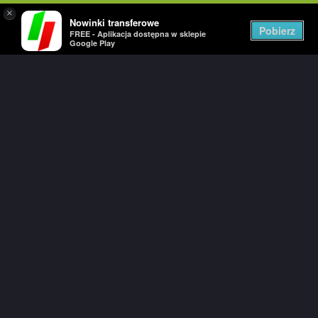
×
Nowinki transferowe
Togg
Pobierz
FREE - Aplikacja dostępna w sklepie
navig
Google Play