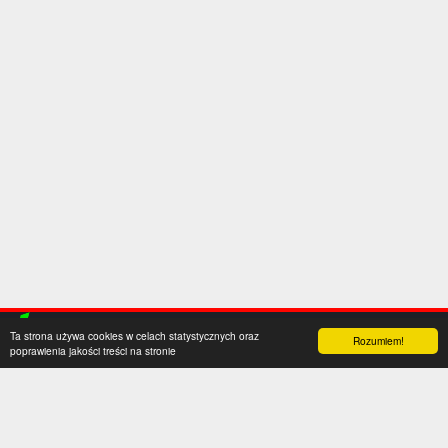
Ta strona używa cookies w celach statystycznych oraz
Rozumiem!
poprawienia jakości treści na stronie
Kategorie
Serwis
Transfery
O nas