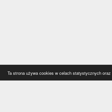
Ta strona używa cookies w celach statystycznych oraz p
Kategorie
Serwi
Transfery
O nas
Polska
Współ
Anglia
Kontak