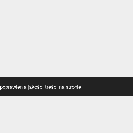
oprawienia jakości treści na stronie
s
Social media
praca
t