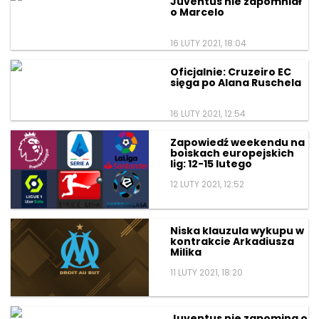
Juventus nie zapomniał
o Marcelo
16 LUTY 2021, 18:04
Oficjalnie: Cruzeiro EC
sięga po Alana Ruschela
16 LUTY 2021, 12:54
Zapowiedź weekendu na
boiskach europejskich
lig: 12-15 lutego
12 LUTY 2021, 12:52
Niska klauzula wykupu w
kontrakcie Arkadiusza
Milika
11 LUTY 2021, 18:20
Juventus nie zapomina o