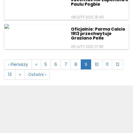
Paulu Pogbie
08 LUTY 2021, 15:40
Oficjalnie: Parma Calcio
1913 przechwytuje
Graziano Pelle
05 LUTY 2021, 17:38
‹ Pierwszy
«
5
6
7
8
9
10
11
12
13
»
Ostatni ›