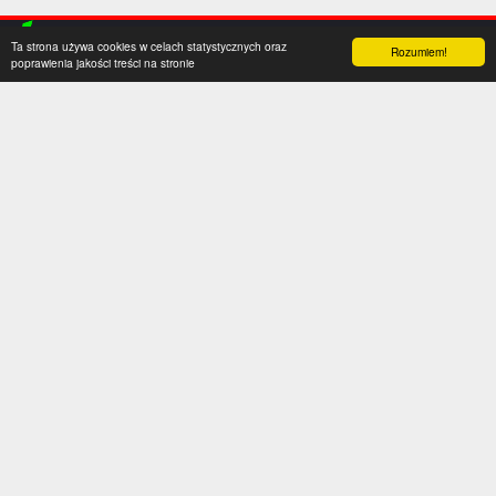
Ta strona używa cookies w celach statystycznych oraz
Rozumiem!
poprawienia jakości treści na stronie
Kategorie
Serwis
Transfery
O nas
Polska
Współpraca
Anglia
Kontakt
Hiszpania
Polityka prywatności
Niemcy
Social media
Włochy
Francja
Inne
Liga Mistrzów
Liga Europy
Reprezentacje