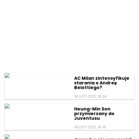
AC Milan zintensyfikuje
starania o Andreę
Belottiego?
18 LUTY 2021, 16:34
Heung-Min Son
przymierzany do
Juventusu
18 LUTY 2021, 16:16