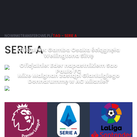
NOWINKITRANSFEROWE.PL/
TAG - SERIE A
SERIE A
Oficjalnie: Gamba Osaka ściągnęła
Wellingtona Silvę
Oficjalnie: Eder napastnikiem Sao
Paulo FC
Mike Maignan zastąpi Gianluigiego
Donnarummę w AC Milanie?