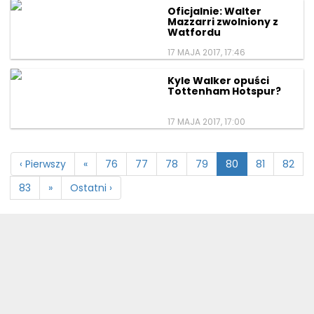
Oficjalnie: Walter
Mazzarri zwolniony z
Watfordu
17 MAJA 2017, 17:46
Kyle Walker opuści
Tottenham Hotspur?
17 MAJA 2017, 17:00
‹ Pierwszy
«
76
77
78
79
80
81
82
83
»
Ostatni ›