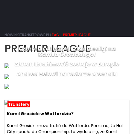
NOWINKITRANSFEROWE.PL/
TAG - PREMIER LEAGUE
PREMIER LEAGUE
Czterech chętnych z Bundesligi na
Kamila Grosickiego!
Zlatan Ibrahimović zostaje w Europie
Andrea Belotti na radarze Arsenalu
Transfery
Kamil Grosicki w Watfordzie?
Kamil Grosicki może trafić do Watfordu. Pomimo, że Hull
City spadło do Championship, to wydaje się, że Kamil