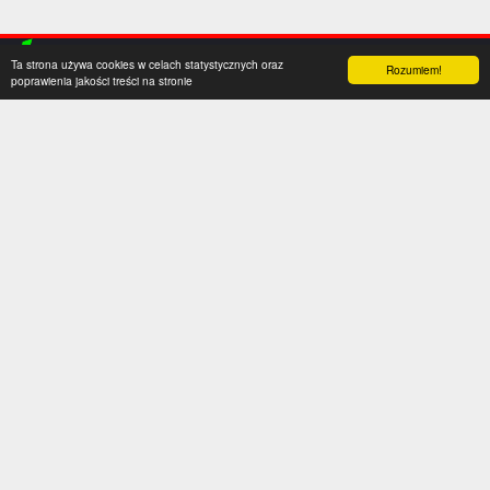
Ta strona używa cookies w celach statystycznych oraz
Rozumiem!
poprawienia jakości treści na stronie
Kategorie
Serwis
Transfery
O nas
Polska
Współpraca
Anglia
Kontakt
Hiszpania
Polityka prywatności
Niemcy
Social media
Włochy
Francja
Inne
Liga Mistrzów
Liga Europy
Reprezentacje