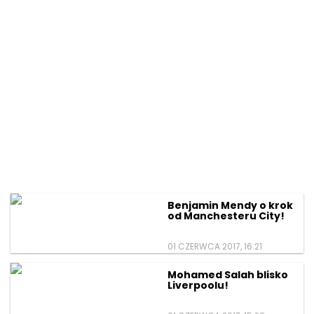
Benjamin Mendy o krok
od Manchesteru City!
01 CZERWCA 2017, 16:21
Mohamed Salah blisko
Liverpoolu!