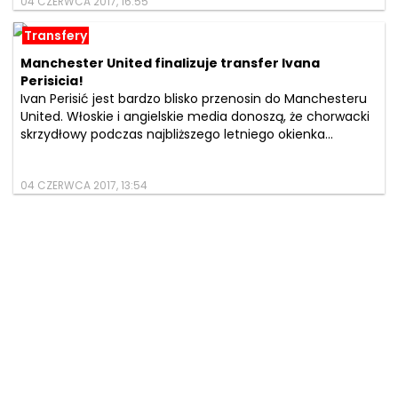
04 CZERWCA 2017, 16:55
Transfery
Manchester United finalizuje transfer Ivana
Perisicia!
Ivan Perisić jest bardzo blisko przenosin do Manchesteru
United. Włoskie i angielskie media donoszą, że chorwacki
skrzydłowy podczas najbliższego letniego okienka...
04 CZERWCA 2017, 13:54