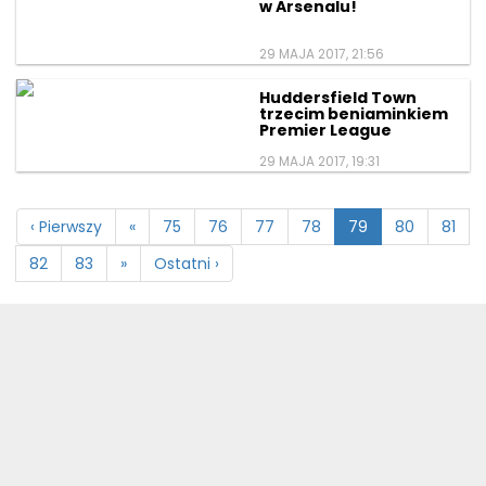
w Arsenalu!
29 MAJA 2017, 21:56
Huddersfield Town
trzecim beniaminkiem
Premier League
29 MAJA 2017, 19:31
‹ Pierwszy
«
75
76
77
78
79
80
81
82
83
»
Ostatni ›