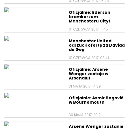
01 CZERWCA 2017, 15:28
Oficjalnie: Ederson
bramkarzem
Manchesteru City!
01 CZERWCA 2017, 11:45
Manchester United
odrzucił ofertę za Davida
de Geę
01 CZERWCA 2017, 03:41
Oficjalnie: Arsene
Wenger zostaje w
Arsenalu!
31 MAJA 2017, 14:39
Oficjalnie: Asmir Begović
w Bournemouth
30 MAJA 2017, 20:21
Arsene Wenger zostanie