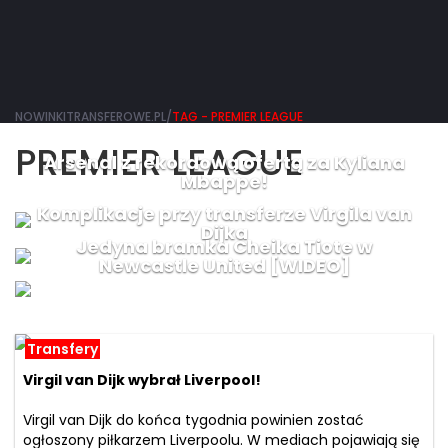
NOWINKITRANSFEROWE.PL/
TAG - PREMIER LEAGUE
PREMIER LEAGUE
Arsenal z rekordową ofertą za Kyliana
Mbappe!
Komplikacje przy transferze Virgila van
Dijka
Jedyna bramka Cheika Tiote w
Newcastle United [WIDEO]
Transfery
Virgil van Dijk wybrał Liverpool!
Virgil van Dijk do końca tygodnia powinien zostać
ogłoszony piłkarzem Liverpoolu. W mediach pojawiają się