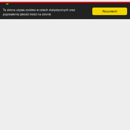
Ta strona używa cookies w celach statystycznych oraz
Rozumiem!
poprawienia jakości treści na stronie
Kategorie
Serwis
Transfery
O nas
Polska
Współpraca
Anglia
Kontakt
Hiszpania
Polityka prywatności
Niemcy
Social media
Włochy
Francja
Inne
Liga Mistrzów
Liga Europy
Reprezentacje