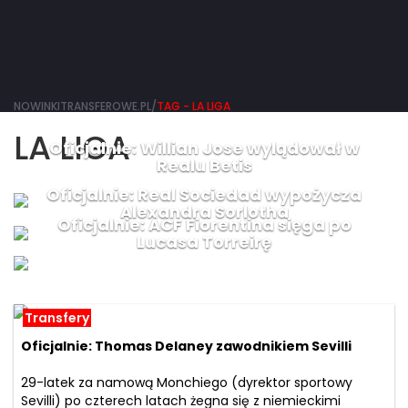
NOWINKITRANSFEROWE.PL/
TAG - LA LIGA
LA LIGA
Oficjalnie: Willian Jose wylądował w
Realu Betis
Oficjalnie: Real Sociedad wypożycza
Alexandra Sorlotha
Oficjalnie: ACF Fiorentina sięga po
Lucasa Torreirę
Transfery
Oficjalnie: Thomas Delaney zawodnikiem Sevilli
29-latek za namową Monchiego (dyrektor sportowy
Sevilli) po czterech latach żegna się z niemieckimi