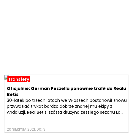
Transfery
Oficjalnie: German Pezzella ponownie trafił do Realu
Betis
30-latek po trzech latach we Włoszech postanowił znowu
przywdziać trykot bardzo dobrze znanej mu ekipy z
Andaluzji. Real Betis, szósta drużyna zeszłego sezonu La...
20 SIERPNIA 2021, 00:13