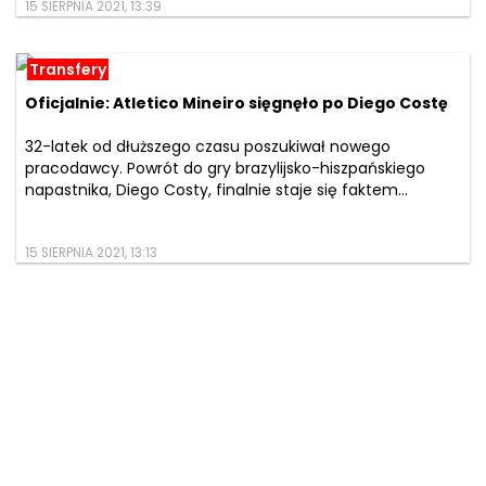
15 SIERPNIA 2021, 13:39
Transfery
Oficjalnie: Atletico Mineiro sięgnęło po Diego Costę
32-latek od dłuższego czasu poszukiwał nowego
pracodawcy. Powrót do gry brazylijsko-hiszpańskiego
napastnika, Diego Costy, finalnie staje się faktem...
15 SIERPNIA 2021, 13:13