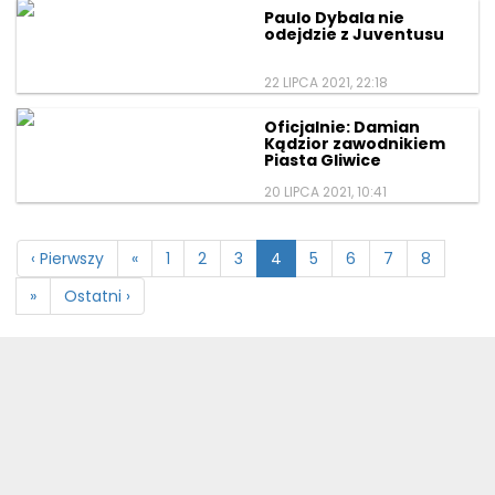
Paulo Dybala nie
odejdzie z Juventusu
22 LIPCA 2021, 22:18
Oficjalnie: Damian
Kądzior zawodnikiem
Piasta Gliwice
20 LIPCA 2021, 10:41
‹ Pierwszy
«
1
2
3
4
5
6
7
8
»
Ostatni ›