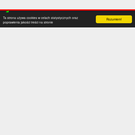
Ta strona używa cookies w celach statystycznych oraz
Rozumiem!
poprawienia jakości treści na stronie
Kategorie
Serwis
Transfery
O nas
Polska
Współpraca
Anglia
Kontakt
Hiszpania
Polityka prywatności
Niemcy
Social media
Włochy
Francja
Inne
Liga Mistrzów
Liga Europy
Reprezentacje