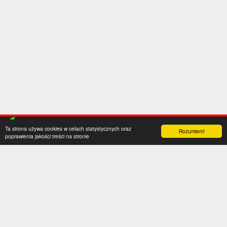
Ta strona używa cookies w celach statystycznych oraz
Rozumiem!
poprawienia jakości treści na stronie
Kategorie
Serwis
Transfery
O nas
Polska
Współpraca
Anglia
Kontakt
Hiszpania
Polityka prywatności