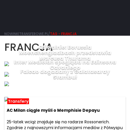
NOWINKITRANSFEROWE.PL/
TAG - FRANCJA
FRANCJA
Oficjalnie: Borussia
Moenchengladbach przedstawia
Marcusa Thurama
Inter Mediolan spogląda na Edinsona
Cavaniego
Falcao dogadany z Galatasaray
Stambuł
Transfery
AC Milan ciągle myśli o Memphisie Depayu
25-latek wciąż znajduje się na radarze Rossonerich.
Zgodnie z najnowszymi informacjami mediów z Półwyspu