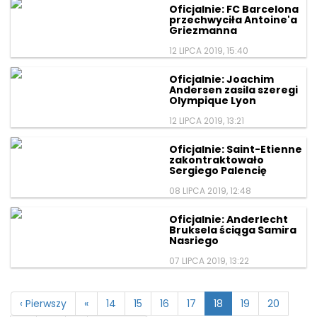
Oficjalnie: FC Barcelona
przechwyciła Antoine'a
Griezmanna
12 LIPCA 2019, 15:40
Oficjalnie: Joachim
Andersen zasila szeregi
Olympique Lyon
12 LIPCA 2019, 13:21
Oficjalnie: Saint-Etienne
zakontraktowało
Sergiego Palencię
08 LIPCA 2019, 12:48
Oficjalnie: Anderlecht
Bruksela ściąga Samira
Nasriego
07 LIPCA 2019, 13:22
‹ Pierwszy
«
14
15
16
17
18
19
20