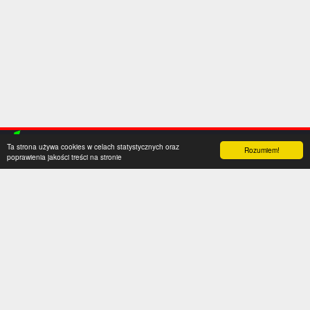
Ta strona używa cookies w celach statystycznych oraz
Rozumiem!
poprawienia jakości treści na stronie
Kategorie
Serwis
Transfery
O nas
Polska
Współpraca
Anglia
Kontakt
Hiszpania
Polityka prywatności
Niemcy
Social media
Włochy