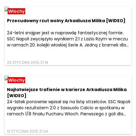
Włochy
Przecudowny rzut wolny Arkadiusza Milika [WIDEO]
24-letni snajper jest w naprawdę fantastycznej formie.
SSC Napoli zwyciężyło wynikiem 2:1 z Lazio Rzym w meczu
w ramach 20. kolejki włoskiej Serie A. Jedną z bramek dla...
20 STYCZNIA 2019, 21:14
Włochy
Najłatwiejsze trafienie w karierze Arkadiusza Milika
[WIDEO]
24-latek ponownie wpisał się na listę strzelców. SSC Napoli
wygrało rezultatem 2:0 z Sassuolo Calcio w spotkaniu w
ramach 1/8 finału Pucharu Włoch. Pierwszego z goli dla...
13 STYCZNIA 2019, 21:34