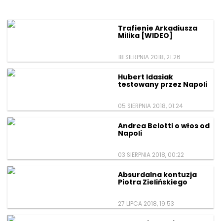
Trafienie Arkadiusza
Milika [WIDEO]
18 SIERPNIA 2018, 21:26
Hubert Idasiak
testowany przez Napoli
05 SIERPNIA 2018, 01:24
Andrea Belotti o włos od
Napoli
03 SIERPNIA 2018, 00:22
Absurdalna kontuzja
Piotra Zielińskiego
27 LIPCA 2018, 19:53