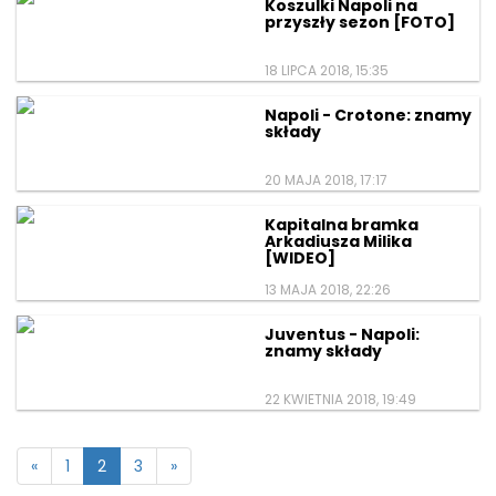
Koszulki Napoli na
przyszły sezon [FOTO]
18 LIPCA 2018, 15:35
Napoli - Crotone: znamy
składy
20 MAJA 2018, 17:17
Kapitalna bramka
Arkadiusza Milika
[WIDEO]
13 MAJA 2018, 22:26
Juventus - Napoli:
znamy składy
22 KWIETNIA 2018, 19:49
«
1
2
3
»