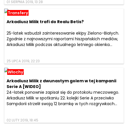
01 SIERPNIA 2019, 13:28
Transfery
Arkadiusz Milik trafi do Realu Betis?
25-latek wzbudził zainteresowanie ekipy Zielono-Białych.
Zgodnie z najnowszymi raportami hiszpańskich mediów,
Arkadiusz Milik podczas aktualnego letniego okienka...
25 LIPCA 2019, 22:23
Włochy
Arkadiusz Milik z dwunastym golem w tej kampanii
Serie A [WIDEO]
24-latek ponownie zapisał się do protokołu meczowego.
Arkadiusz Milik w spotkaniu 22. kolejki Serie A przeciwko
Sampdorii strzelił swoją 12 bramkę w tych rozgrywkach...
02 LUTY 2019, 18:45