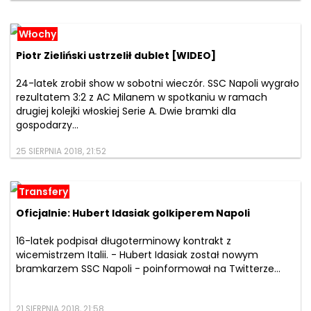
Włochy
Piotr Zieliński ustrzelił dublet [WIDEO]
24-latek zrobił show w sobotni wieczór. SSC Napoli wygrało
rezultatem 3:2 z AC Milanem w spotkaniu w ramach
drugiej kolejki włoskiej Serie A. Dwie bramki dla
gospodarzy...
25 SIERPNIA 2018, 21:52
Transfery
Oficjalnie: Hubert Idasiak golkiperem Napoli
16-latek podpisał długoterminowy kontrakt z
wicemistrzem Italii. - Hubert Idasiak został nowym
bramkarzem SSC Napoli - poinformował na Twitterze...
21 SIERPNIA 2018, 21:58