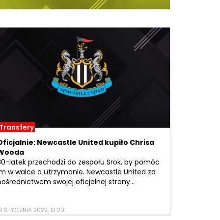
Transfery
Oficjalnie: Newcastle United kupiło Chrisa
Wooda
30-latek przechodzi do zespołu Srok, by pomóc
im w walce o utrzymanie. Newcastle United za
pośrednictwem swojej oficjalnej strony...
3 STYCZNIA 2022, 12:20