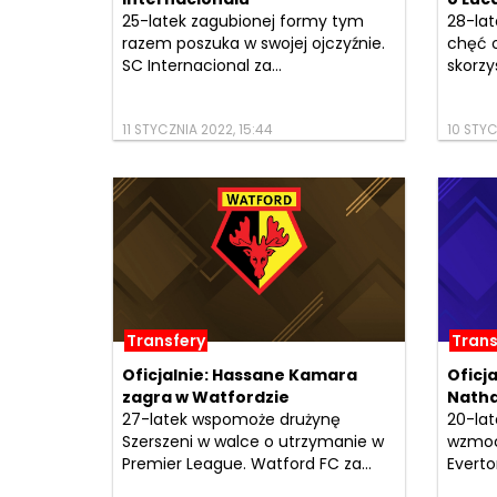
25-latek zagubionej formy tym
28-lat
razem poszuka w swojej ojczyźnie.
chęć o
SC Internacional za...
skorzy
11 STYCZNIA 2022, 15:44
10 STYC
Transfery
Trans
Oficjalnie: Hassane Kamara
Oficja
zagra w Watfordzie
Natha
27-latek wspomoże drużynę
20-la
Szerszeni w walce o utrzymanie w
wzmoc
Premier League. Watford FC za...
Everto