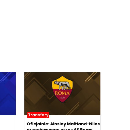
Transfery
Oficjalnie: Ainsley Maitland-Niles
przechwycony przez AS Romę