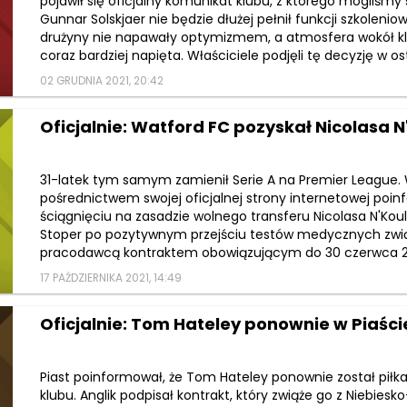
pojawił się oficjalny komunikat klubu, z którego mogliśmy 
Gunnar Solskjaer nie będzie dłużej pełnił funkcji szkolenio
drużyny nie napawały optymizmem, a atmosfera wokół kl
coraz bardziej napięta. Właściciele podjęli tę decyzję w 
02 GRUDNIA 2021, 20:42
Oficjalnie: Watford FC pozyskał Nicolasa N
31-latek tym samym zamienił Serie A na Premier League.
pośrednictwem swojej oficjalnej strony internetowej poi
ściągnięciu na zasadzie wolnego transferu Nicolasa N'Koul
Stoper po pozytywnym przejściu testów medycznych zwi
pracodawcą kontraktem obowiązującym do 30 czerwca 202
17 PAŹDZIERNIKA 2021, 14:49
Oficjalnie: Tom Hateley ponownie w Piaści
Piast poinformował, że Tom Hateley ponownie został piłk
klubu. Anglik podpisał kontrakt, który zwiąże go z Niebie