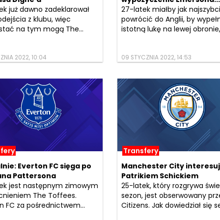
ek już dawno zadeklarował
27-latek miałby jak najszybci
dejścia z klubu, więc
powrócić do Anglii, by wypeł
stać na tym mogą The...
istotną lukę na lewej obronie, 
ZNIA 2022, 10:04
09 STYCZNIA 2022, 14:53
fery
Transfery
lnie: Everton FC sięga po
Manchester City interesuj
na Pattersona
Patrikiem Schickiem
tek jest następnym zimowym
25-latek, który rozgrywa świ
nieniem The Toffees.
sezon, jest obserwowany prz
n FC za pośrednictwem...
Citizens. Jak dowiedział się se