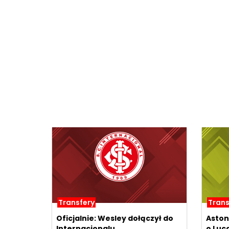
Transfery
Trans
Oficjalnie: Wesley dołączył do
Aston
Internacionalu
o Luc