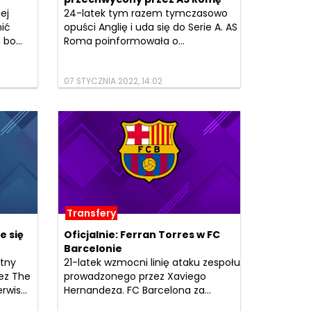
ej
24-latek tym razem tymczasowo
nić
opuści Anglię i uda się do Serie A. AS
bo...
Roma poinformowała o...
07 STYCZNIA 2022, 14:02
Transfery
e się
Oficjalnie: Ferran Torres w FC
Barcelonie
etny
21-latek wzmocni linię ataku zespołu
ez The
prowadzonego przez Xaviego
rwis...
Hernandeza. FC Barcelona za...