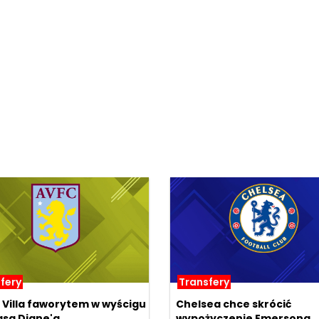
fery
Transfery
 Villa faworytem w wyścigu
Chelsea chce skrócić
asa Digne'a
wypożyczenie Emersona...