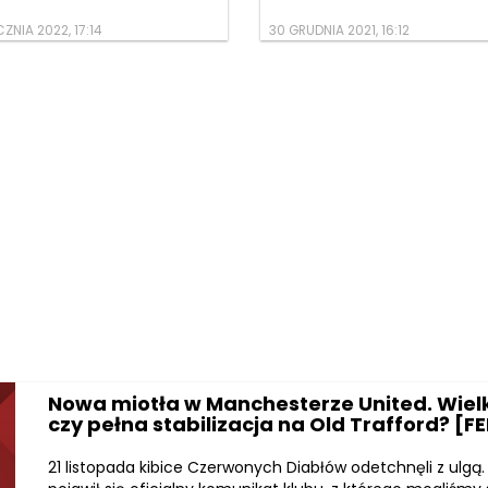
ZNIA 2022, 17:14
30 GRUDNIA 2021, 16:12
Nowa miotła w Manchesterze United. Wie
czy pełna stabilizacja na Old Trafford? [F
21 listopada kibice Czerwonych Diabłów odetchnęli z ulgą.