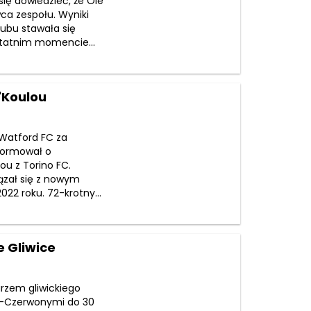
się dowiedzieć, że Ole
wca zespołu. Wyniki
ubu stawała się
ostatnim momencie...
'Koulou
 Watford FC za
nformował o
ou z Torino FC.
ązał się z nowym
2 roku. 72-krotny...
e Gliwice
arzem gliwickiego
sko-Czerwonymi do 30