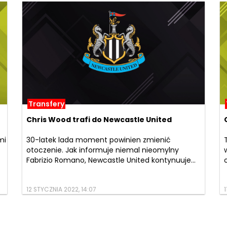
Transfery
Chris Wood trafi do Newcastle United
mi
30-latek lada moment powinien zmienić
otoczenie. Jak informuje niemal nieomylny
Fabrizio Romano, Newcastle United kontynuuje...
12 STYCZNIA 2022, 14:07
1