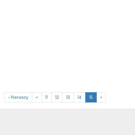
‹ Pierwszy
«
11
12
13
14
15
»