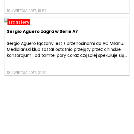
19 KWIETNIA 2017, 19:57
Transfery
Sergio Aguero zagra w Serie A?
Sergio Aguero łączony jest z przenosinami do AC Milanu.
Mediolański klub został ostatnio przejęty przez chińskie
konsorcjum i od tamtej pory coraz częściej spekuluje się...
18 KWIETNIA 2017, 01:29