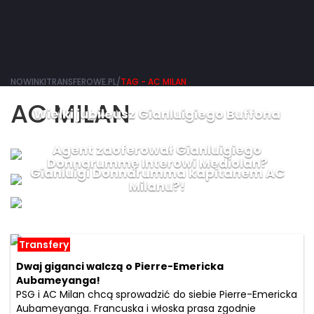
NOWINKITRANSFEROWE.PL/
TAG - AC MILAN
AC MILAN
Wielki jubileusz Gianluigiego Buffona
Agent zaoferował Gianluigiego
Donnarummę Interowi Mediolan?
Gianluigi Donnarumma kapitanem AC
Milanu?!
Transfery
Dwaj giganci walczą o Pierre-Emericka
Aubameyanga!
PSG i AC Milan chcą sprowadzić do siebie Pierre-Emericka
Aubameyanga. Francuska i włoska prasa zgodnie