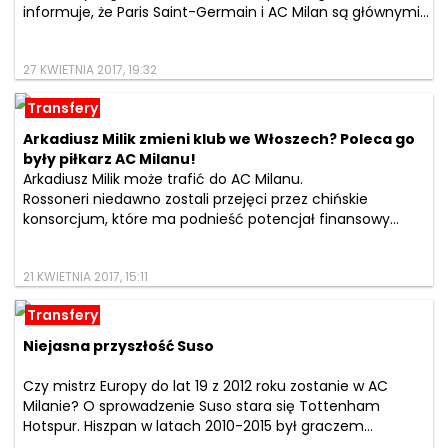
informuje, że Paris Saint-Germain i AC Milan są głównymi...
27 KWIETNIA 2017, 19:32
Transfery
Arkadiusz Milik zmieni klub we Włoszech? Poleca go
były piłkarz AC Milanu!
Arkadiusz Milik może trafić do AC Milanu.
Rossoneri niedawno zostali przejęci przez chińskie
konsorcjum, które ma podnieść potencjał finansowy...
21 KWIETNIA 2017, 15:11
Transfery
Niejasna przyszłość Suso
Czy mistrz Europy do lat 19 z 2012 roku zostanie w AC
Milanie? O sprowadzenie Suso stara się Tottenham
Hotspur. Hiszpan w latach 2010-2015 był graczem...