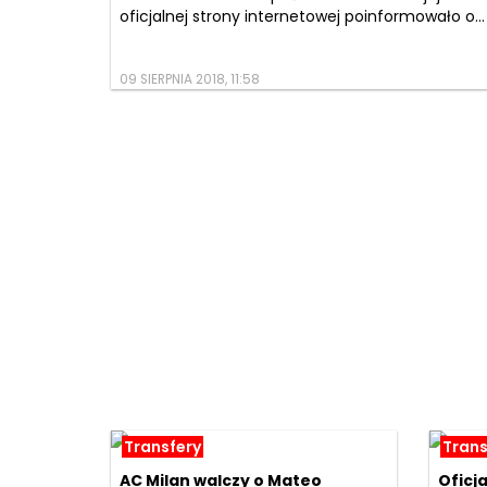
oficjalnej strony internetowej poinformowało o...
09 SIERPNIA 2018, 11:58
Transfery
Trans
AC Milan walczy o Mateo
Oficja