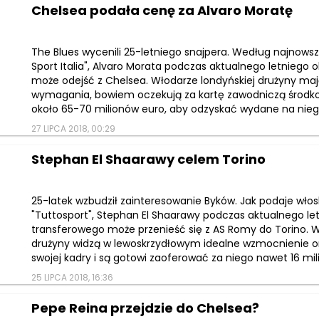
Chelsea podała cenę za Alvaro Moratę
The Blues wycenili 25-letniego snajpera. Według najnowsz
Sport Italia", Alvaro Morata podczas aktualnego letniego
może odejść z Chelsea. Włodarze londyńskiej drużyny maj
wymagania, bowiem oczekują za kartę zawodniczą środk
około 65-70 milionów euro, aby odzyskać wydane na niego
27 LIPCA 2018, 00:29
Stephan El Shaarawy celem Torino
25-latek wzbudził zainteresowanie Byków. Jak podaje włosk
"Tuttosport", Stephan El Shaarawy podczas aktualnego le
transferowego może przenieść się z AS Romy do Torino. W
drużyny widzą w lewoskrzydłowym idealne wzmocnienie o
swojej kadry i są gotowi zaoferować za niego nawet 16 mili
25 LIPCA 2018, 16:36
Pepe Reina przejdzie do Chelsea?