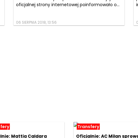
oficjalnej strony internetowej poinformowało o...
06 SIERPNIA 2018, 13:56
0
fery
Transfery
lnie: Mattia Caldara
Oficjalnie: AC Milan sprow