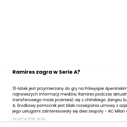
Ramires zagra w Serie A?
31-latek jest przymierzany do gry na Półwyspie Apeniński
najnowszych informacji mediów, Ramires podczas aktualn
transferowego może przenieść się z chińskiego Jiangsu Su
A. Środkowy pomocnik jest bliski rozwiązania umowy z azj
jego usługami zainteresowały się dwa zespoły - AC Milan or
29 LIPCA 2018, 16:00