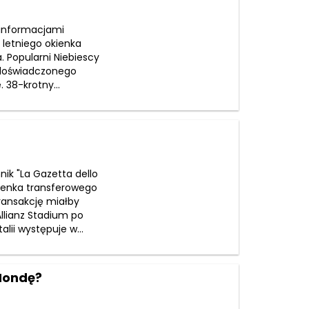
 informacjami
o letniego okienka
 Popularni Niebiescy
a doświadczonego
 38-krotny...
nik "La Gazetta dello
kienka transferowego
ransakcję miałby
Allianz Stadium po
lii występuje w...
 Hondę?