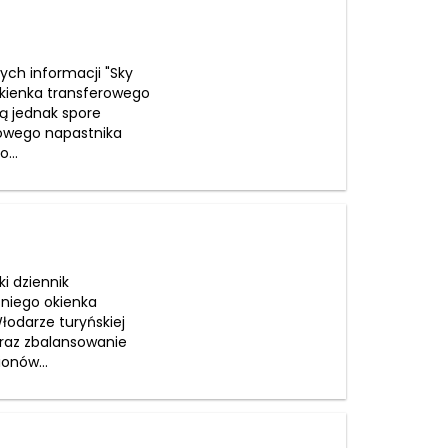
ych informacji "Sky
 okienka transferowego
ą jednak spore
owego napastnika
...
i dziennik
tniego okienka
łodarze turyńskiej
raz zbalansowanie
onów...