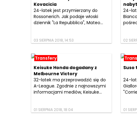
Kovacicia
nabyt
24-latek jest przymierzany do
24-lat
Rossonerich. Jak podaje włoski
Bianco
dziennik "La Repubblica", Mateo...
pośred
03 SIERPNIA 2018, 14:53
02 SIERP
Transfery
Trans
Keisuke Honda dogadany z
Suso 
Melbourne Victory
32-latek ma przeprowadzić się do
24-lat
A-League. Zgodnie z najnowszymi
Giallo
informacjami mediów, Keisuke...
"Corrie
01 SIERPNIA 2018, 18:04
01 SIERP