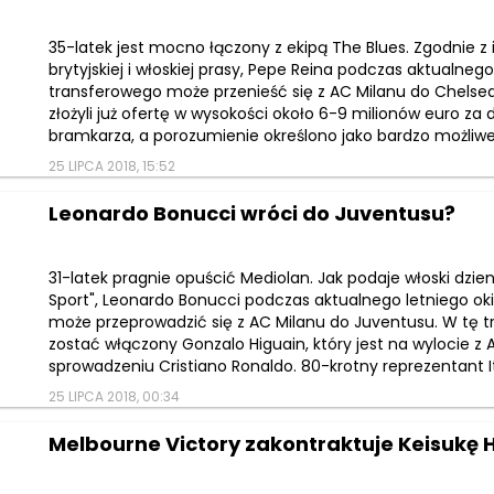
35-latek jest mocno łączony z ekipą The Blues. Zgodnie z
brytyjskiej i włoskiej prasy, Pepe Reina podczas aktualneg
transferowego może przenieść się z AC Milanu do Chelsea.
złożyli już ofertę w wysokości około 6-9 milionów euro z
bramkarza, a porozumienie określono jako bardzo możliwe.
25 LIPCA 2018, 15:52
Leonardo Bonucci wróci do Juventusu?
31-latek pragnie opuścić Mediolan. Jak podaje włoski dzien
Sport", Leonardo Bonucci podczas aktualnego letniego o
może przeprowadzić się z AC Milanu do Juventusu. W tę t
zostać włączony Gonzalo Higuain, który jest na wylocie z 
sprowadzeniu Cristiano Ronaldo. 80-krotny reprezentant Ita
25 LIPCA 2018, 00:34
Melbourne Victory zakontraktuje Keisukę