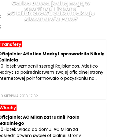
Carlos Bacca jedną nogą w
Sportingu Lizbona
AC Milan znowu zakontraktuje
Alexandre'a Pato?
Transfery
Oficjalnie: Atletico Madryt sprowadziło Nikolę
Kalinicia
30-latek wzmocnił szeregi Rojiblancos. Atletico
Madryt za pośrednictwem swojej oficjalnej strony
internetowej poinformowało o pozyskaniu na...
9 SIERPNIA 2018, 17:32
Włochy
Oficjalnie: AC Milan zatrudnił Paolo
Maldiniego
50-latek wraca do domu. AC Milan za
pośrednictwem swojej oficjalnej strony