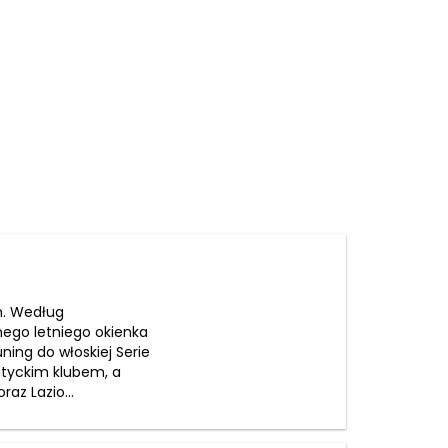
m. Według
ego letniego okienka
ning do włoskiej Serie
atyckim klubem, a
az Lazio...