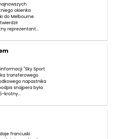
 najnowszych
tniego okienka
ki do Melbourne
wierdził
tny reprezentant...
nem
informacji "Sky Sport
enka transferowego
środkowego napastnika
podpis snajpera była
-krotny...
odaje francuski