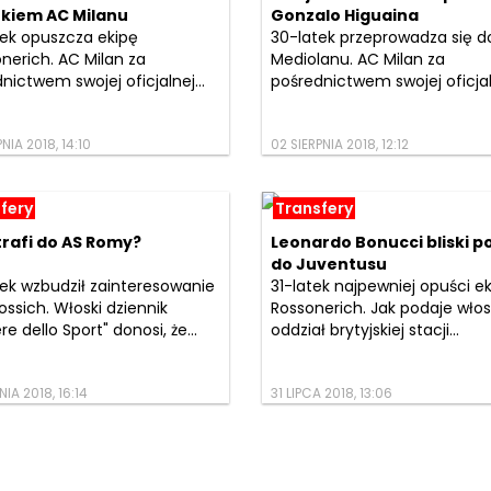
kiem AC Milanu
Gonzalo Higuaina
ek opuszcza ekipę
30-latek przeprowadza się d
nerich. AC Milan za
Mediolanu. AC Milan za
nictwem swojej oficjalnej...
pośrednictwem swojej oficjaln
NIA 2018, 14:10
02 SIERPNIA 2018, 12:12
fery
Transfery
trafi do AS Romy?
Leonardo Bonucci bliski 
do Juventusu
ek wzbudził zainteresowanie
31-latek najpewniej opuści e
rossich. Włoski dziennik
Rossonerich. Jak podaje włos
re dello Sport" donosi, że...
oddział brytyjskiej stacji...
NIA 2018, 16:14
31 LIPCA 2018, 13:06