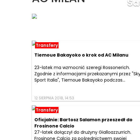
Sa
Transfery
Tiemoue Bakayoko o krok od AC Milanu
23-latek ma wzmocnić szeregi Rossonerich.
Zgodnie z informacjami przekazanymi przez "Sk
Sport Italia", Tiemoue Bakayoko podczas...
12 SIERPNIA 2018, 14:53
Transfery
Oficjalnie: Bartosz Salamon przeszedł do
Frosinone Calcio
27-latek dołączył do drużyny Gialloazzurrich.
Frosinone Calcio za pośrednictwem swojej