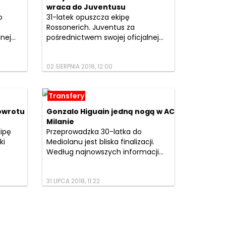
wraca do Juventusu
o
31-latek opuszcza ekipę
Rossonerich. Juventus za
ej...
pośrednictwem swojej oficjalnej...
02 SIERPNIA 2018, 12:00
Transfery
powrotu
Gonzalo Higuain jedną nogą w AC
Milanie
kipę
Przeprowadzka 30-latka do
ki
Mediolanu jest bliska finalizacji.
Według najnowszych informacji...
31 LIPCA 2018, 11:22