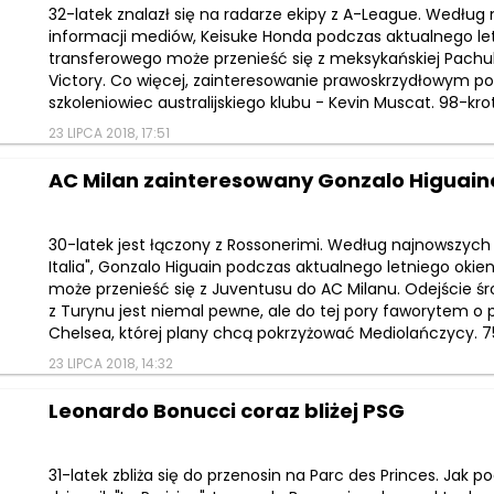
32-latek znalazł się na radarze ekipy z A-League. Według
informacji mediów, Keisuke Honda podczas aktualnego le
transferowego może przenieść się z meksykańskiej Pachu
Victory. Co więcej, zainteresowanie prawoskrzydłowym pot
szkoleniowiec australijskiego klubu - Kevin Muscat. 98-kro
23 LIPCA 2018, 17:51
AC Milan zainteresowany Gonzalo Higuai
30-latek jest łączony z Rossonerimi. Według najnowszych 
Italia", Gonzalo Higuain podczas aktualnego letniego oki
może przenieść się z Juventusu do AC Milanu. Odejście 
z Turynu jest niemal pewne, ale do tej pory faworytem o 
Chelsea, której plany chcą pokrzyżować Mediolańczycy. 75
23 LIPCA 2018, 14:32
Leonardo Bonucci coraz bliżej PSG
31-latek zbliża się do przenosin na Parc des Princes. Jak p