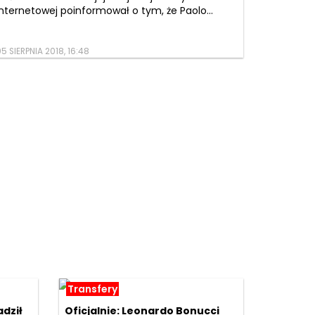
internetowej poinformował o tym, że Paolo...
5 SIERPNIA 2018, 16:48
Transfery
adził
Oficjalnie: Leonardo Bonucci