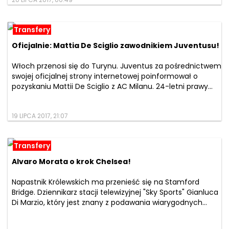
20 LIPCA 2017, 00:49
Transfery
Oficjalnie: Mattia De Sciglio zawodnikiem Juventusu!
Włoch przenosi się do Turynu. Juventus za pośrednictwem
swojej oficjalnej strony internetowej poinformował o
pozyskaniu Mattii De Sciglio z AC Milanu. 24-letni prawy...
19 LIPCA 2017, 21:07
Transfery
Alvaro Morata o krok Chelsea!
Napastnik Królewskich ma przenieść się na Stamford
Bridge. Dziennikarz stacji telewizyjnej "Sky Sports" Gianluca
Di Marzio, który jest znany z podawania wiarygodnych...