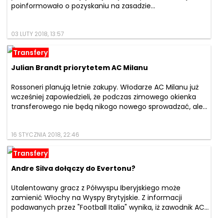
poinformowało o pozyskaniu na zasadzie...
03 LUTY 2018, 13:57
Transfery
Julian Brandt priorytetem AC Milanu
Rossoneri planują letnie zakupy. Włodarze AC Milanu już
wcześniej zapowiedzieli, że podczas zimowego okienka
transferowego nie będą nikogo nowego sprowadzać, ale...
16 STYCZNIA 2018, 22:46
Transfery
Andre Silva dołączy do Evertonu?
Utalentowany gracz z Półwyspu Iberyjskiego może
zamienić Włochy na Wyspy Brytyjskie. Z informacji
podawanych przez "Football Italia" wynika, iż zawodnik AC...