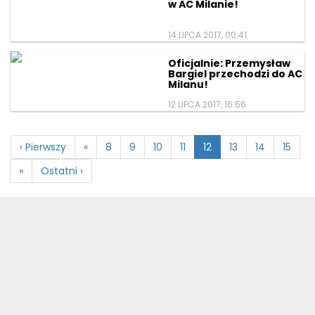
w AC Milanie!
14 LIPCA 2017, 00:41
Oficjalnie: Przemysław
Bargiel przechodzi do AC
Milanu!
12 LIPCA 2017, 16:56
‹ Pierwszy
«
8
9
10
11
12
13
14
15
»
Ostatni ›