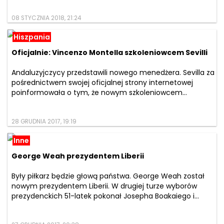
08 STYCZNIA 2018, 21:24
Hiszpania
Oficjalnie: Vincenzo Montella szkoleniowcem Sevilli
Andaluzyjczycy przedstawili nowego menedżera. Sevilla za
pośrednictwem swojej oficjalnej strony internetowej
poinformowała o tym, że nowym szkoleniowcem...
28 GRUDNIA 2017, 19:19
Inne
George Weah prezydentem Liberii
Były piłkarz będzie głową państwa. George Weah został
nowym prezydentem Liberii. W drugiej turze wyborów
prezydenckich 51-latek pokonał Josepha Boakaiego i...