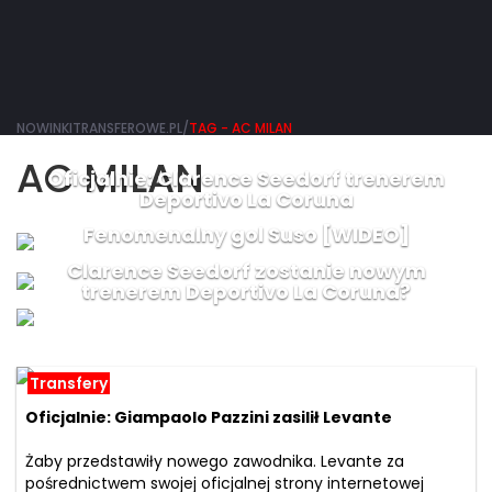
NOWINKITRANSFEROWE.PL/
TAG - AC MILAN
AC MILAN
Oficjalnie: Clarence Seedorf trenerem
Deportivo La Coruna
Fenomenalny gol Suso [WIDEO]
Clarence Seedorf zostanie nowym
trenerem Deportivo La Coruna?
Transfery
Oficjalnie: Giampaolo Pazzini zasilił Levante
Żaby przedstawiły nowego zawodnika. Levante za
pośrednictwem swojej oficjalnej strony internetowej