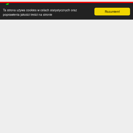
Ta strona używa cookies w celach statystycznych oraz
Rozumiem!
poprawienia jakości treści na stronie
Kategorie
Serwis
Transfery
O nas
Polska
Współpraca
Anglia
Kontakt
Hiszpania
Polityka prywatności
Niemcy
Social media
Włochy
Francja
Inne
Liga Mistrzów
Liga Europy
Reprezentacje