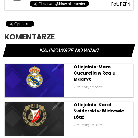
Fot. PZPN
KOMENTARZE
NAJNOWSZE NOWINKI
Oficjalnie: Marc
Cucurella w Realu
Madryt
2 miesiące temu
Oficjalnie: Karol
Świderski w Widzewie
Łódź
2 miesiące temu