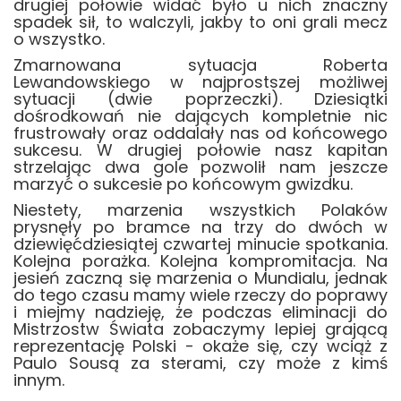
drugiej połowie widać było u nich znaczny
spadek sił, to walczyli, jakby to oni grali mecz
o wszystko.
Zmarnowana sytuacja Roberta
Lewandowskiego w najprostszej możliwej
sytuacji (dwie poprzeczki). Dziesiątki
dośrodkowań nie dających kompletnie nic
frustrowały oraz oddalały nas od końcowego
sukcesu. W drugiej połowie nasz kapitan
strzelając dwa gole pozwolił nam jeszcze
marzyć o sukcesie po końcowym gwizdku.
Niestety, marzenia wszystkich Polaków
prysnęły po bramce na trzy do dwóch w
dziewięćdziesiątej czwartej minucie spotkania.
Kolejna porażka. Kolejna kompromitacja. Na
jesień zaczną się marzenia o Mundialu, jednak
do tego czasu mamy wiele rzeczy do poprawy
i miejmy nadzieję, że podczas eliminacji do
Mistrzostw Świata zobaczymy lepiej grającą
reprezentację Polski - okaże się, czy wciąż z
Paulo Sousą za sterami, czy może z kimś
innym.