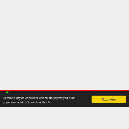
Ta strona używa cookies w celach statystycznych oraz
Rozumiem!
poprawienia jakości treści na stronie
Kategorie
Serwis
Transfery
O nas