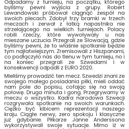
Odpadamy z turnieju, na początku, którego
byliśmy pewni wyjścia z grupy. Robert
Lewandowski próbował ciągnąć zespół na
swoich plecach. Zdobył trzy bramki w trzech
meczach i zerwał z łatką napastnika nie
strzelającego na wielkich turniejach. Polacy
robili rzeczy, które wywoływały u nas
mieszane uczucia. Przegrali ze Słowacją, gdzie
byliśmy pewni, że to właśnie spotkanie będzie
tym najłatwiejszym. Zremisowali z Hiszpanami,
co podłączyło nas do tlenu w tym turnieju, no i
na koniec przegrali ze Szwedami i w
konsekwencji odpadli z EURO 2020.
Mieliśmy prowadzić ten mecz. Szwedzi znani ze
swojego małego posiadania piłki, mieli oddać
nam pole do popisu, cofając się na swoją
połowę. Druga minuta i gong. Przegrywamy w
meczu o wszystko. Kadra narodowa Szwecji
rozgrywała spotkanie na swoich warunkach.
Ciężko być kibicem reprezentacji naszego
kraju. Ciągłe nerwy, zero spokoju i klasyczne
już gdybanie. Piłkarze Janne Anderssona
wykorzystywali swoje sytuacje. Mimo iż w