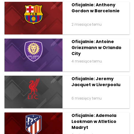
Oficjalnie: Anthony
Gordon w Barcelonie
2 miesiące temu
Oficjalnie: Antoine
Griezmann w Orlando
City
4 miesiące temu
Oficjalnie: Jeremy
Jacquet w Liverpoolu
6 miesięcy temu
Oficjalnie: Ademola
Lookman w Atletico
Madryt