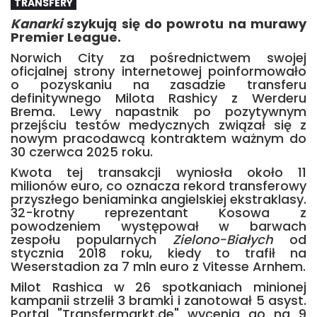
TRANSFERY
Kanarki
szykują się do powrotu na murawy
Premier League.
Norwich City za pośrednictwem swojej
oficjalnej strony internetowej poinformowało
o pozyskaniu na zasadzie transferu
definitywnego Milota Rashicy z Werderu
Brema. Lewy napastnik po pozytywnym
przejściu testów medycznych związał się z
nowym pracodawcą kontraktem ważnym do
30 czerwca 2025 roku.
Kwota tej transakcji wyniosła około 11
milionów euro, co oznacza rekord transferowy
przyszłego beniaminka angielskiej ekstraklasy.
32-krotny reprezentant Kosowa z
powodzeniem występował w barwach
zespołu popularnych
Zielono-Białych
od
stycznia 2018 roku, kiedy to trafił na
Weserstadion za 7 mln euro z Vitesse Arnhem.
Milot Rashica w 26 spotkaniach minionej
kampanii strzelił 3 bramki i zanotował 5 asyst.
Portal "Transfermarkt.de" wycenia go na 9