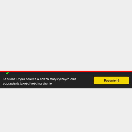
Ta strona używa cookies w celach statystycznych oraz
Rozumiem!
poprawienia jakości treści na stronie
Kategorie
Serwis
Transfery
O nas
Polska
Współpraca
Anglia
Kontakt
Hiszpania
Polityka prywatności