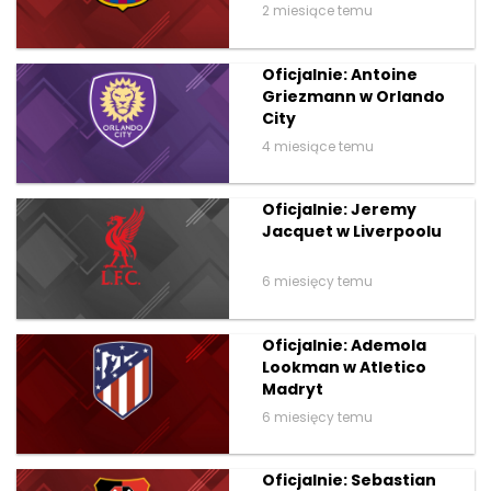
2 miesiące temu
Oficjalnie: Antoine
Griezmann w Orlando
City
4 miesiące temu
Oficjalnie: Jeremy
Jacquet w Liverpoolu
6 miesięcy temu
Oficjalnie: Ademola
Lookman w Atletico
Madryt
6 miesięcy temu
Oficjalnie: Sebastian