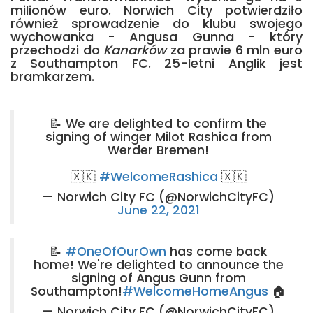
milionów euro. Norwich City potwierdziło
również sprowadzenie do klubu swojego
wychowanka - Angusa Gunna - który
przechodzi do
Kanarków
za prawie 6 mln euro
z Southampton FC. 25-letni Anglik jest
bramkarzem.
📝 We are delighted to confirm the
signing of winger Milot Rashica from
Werder Bremen!
🇽🇰
#WelcomeRashica
🇽🇰
— Norwich City FC (@NorwichCityFC)
June 22, 2021
📝
#OneOfOurOwn
has come back
home! We're delighted to announce the
signing of Angus Gunn from
Southampton!
#WelcomeHomeAngus
🏠
— Norwich City FC (@NorwichCityFC)