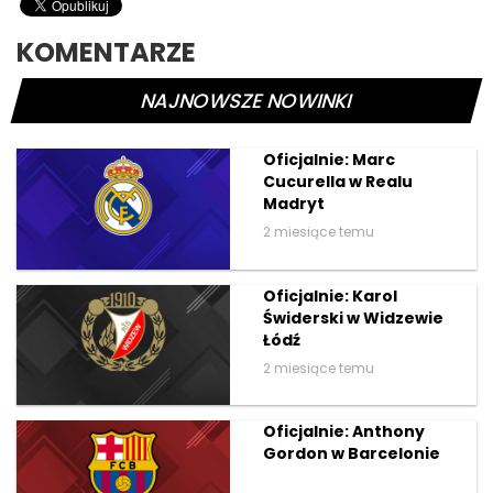
KOMENTARZE
NAJNOWSZE NOWINKI
Oficjalnie: Marc
Cucurella w Realu
Madryt
2 miesiące temu
Oficjalnie: Karol
Świderski w Widzewie
Łódź
2 miesiące temu
Oficjalnie: Anthony
Gordon w Barcelonie