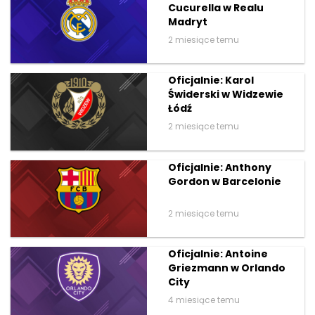
Cucurella w Realu
Madryt
2 miesiące temu
Oficjalnie: Karol
Świderski w Widzewie
Łódź
2 miesiące temu
Oficjalnie: Anthony
Gordon w Barcelonie
2 miesiące temu
Oficjalnie: Antoine
Griezmann w Orlando
City
4 miesiące temu