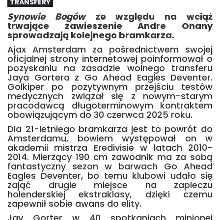
TRANSFERY
Synowie Bogów
ze względu na wciąż
trwające zawieszenie Andre Onany
sprowadzają kolejnego bramkarza.
Ajax Amsterdam za pośrednictwem swojej
oficjalnej strony internetowej poinformował o
pozyskaniu na zasadzie wolnego transferu
Jaya Gortera z Go Ahead Eagles Deventer.
Golkiper po pozytywnym przejściu testów
medycznych związał się z nowym-starym
pracodawcą długoterminowym kontraktem
obowiązującym do 30 czerwca 2025 roku.
Dla 21-letniego bramkarza jest to powrót do
Amsterdamu, bowiem występował on w
akademii mistrza Eredivisie w latach 2010-
2014. Mierzący 190 cm zawodnik ma za sobą
fantastyczny sezon w barwach Go Ahead
Eagles Deventer, bo temu klubowi udało się
zająć drugie miejsce na zapleczu
holenderskiej ekstraklasy, dzięki czemu
zapewnił sobie awans do elity.
Jay Gorter w 40 spotkaniach minionej