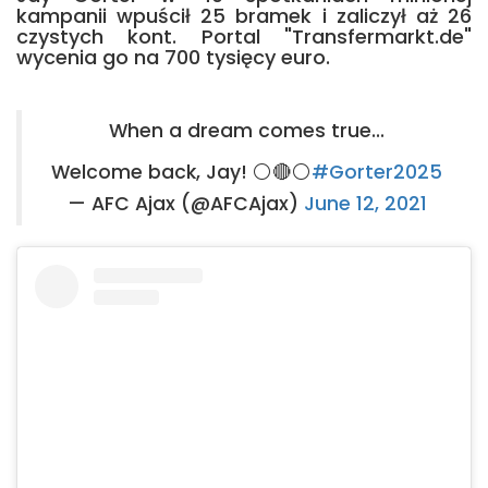
kampanii wpuścił 25 bramek i zaliczył aż 26
czystych kont. Portal "Transfermarkt.de"
wycenia go na 700 tysięcy euro.
When a dream comes true...
Welcome back, Jay! ⚪️🔴⚪️
#Gorter2025
— AFC Ajax (@AFCAjax)
June 12, 2021