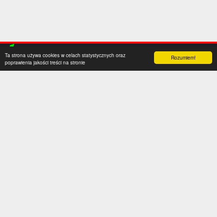
Ta strona używa cookies w celach statystycznych oraz
Rozumiem!
poprawienia jakości treści na stronie
Kategorie
Serwis
Transfery
O nas
Polska
Współpraca
Anglia
Kontakt
Hiszpania
Polityka prywatności
Niemcy
Social media
Włochy
Francja
Inne
Liga Mistrzów
Liga Europy