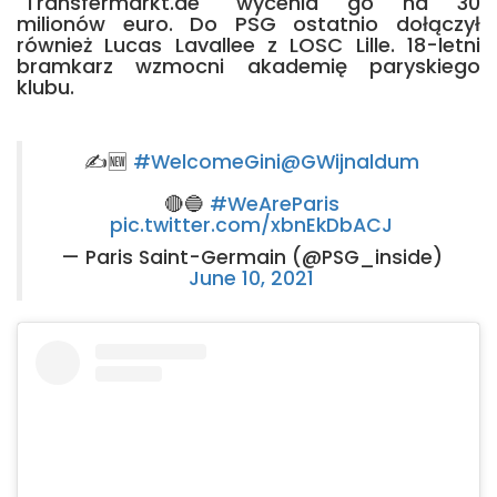
"Transfermarkt.de" wycenia go na 30
milionów euro. Do PSG ostatnio dołączył
również Lucas Lavallee z LOSC Lille. 18-letni
bramkarz wzmocni akademię paryskiego
klubu.
✍️🆕
#WelcomeGini
@GWijnaldum
🔴🔵
#WeAreParis
pic.twitter.com/xbnEkDbACJ
— Paris Saint-Germain (@PSG_inside)
June 10, 2021