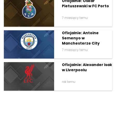
Oficjalnie: Oskar
Pietuszewski w FC Porto
7 miesięcy temu
Oficjalnie: Antoine
Semenyo w
Manchesterze City
7 miesięcy temu
Oficjalnie: Alexander Isak
w Liverpoolu
rok temu