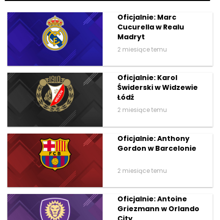
Oficjalnie: Marc
Cucurella w Realu
Madryt
2 miesiące temu
Oficjalnie: Karol
Świderski w Widzewie
Łódź
2 miesiące temu
Oficjalnie: Anthony
Gordon w Barcelonie
2 miesiące temu
Oficjalnie: Antoine
Griezmann w Orlando
City