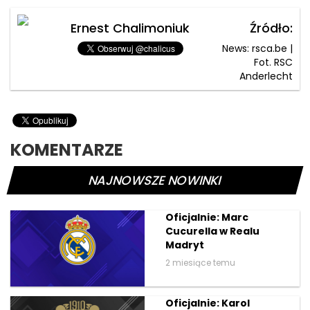
Ernest Chalimoniuk
Źródło:
News: rsca.be |
Fot. RSC
Anderlecht
KOMENTARZE
NAJNOWSZE NOWINKI
Oficjalnie: Marc
Cucurella w Realu
Madryt
2 miesiące temu
Oficjalnie: Karol