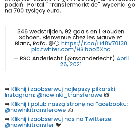
podań. Portal "Transfermarkt.de" wycenia go
na 700 tysięcy euro.
346 wedstrijden, 92 goals en 1 Gouden
Schoen. Bienvenue chez les Mauve et
Blanc, Rafa. 🟣⚪
https://t.co/LI48V70f30
pic.twitter.com/HSibbo5Xhd
— RSC Anderlecht (@rscanderlecht)
April
26, 2021
➡️
Kliknij i zaobserwuj najlepszy piłkarski
Instagram: @nowinki_transferowe
📸
➡️
Kliknij i polub naszą stronę na Facebooku:
@nowinkitransferowe
👍
➡️
Kliknij i zaobserwuj nas na Twitterze:
@nowinkitransfer
🐦