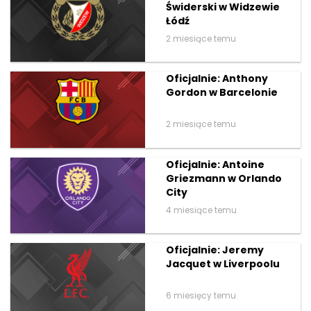
Świderski w Widzewie
Łódź
2 miesiące temu
Oficjalnie: Anthony
Gordon w Barcelonie
2 miesiące temu
Oficjalnie: Antoine
Griezmann w Orlando
City
4 miesiące temu
Oficjalnie: Jeremy
Jacquet w Liverpoolu
6 miesięcy temu