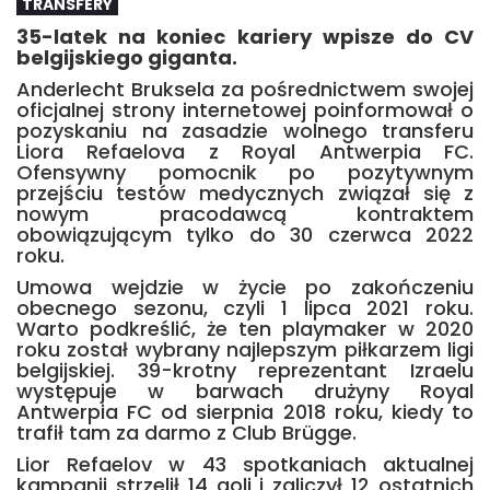
TRANSFERY
35-latek na koniec kariery wpisze do CV
belgijskiego giganta.
Anderlecht Bruksela za pośrednictwem swojej
oficjalnej strony internetowej poinformował o
pozyskaniu na zasadzie wolnego transferu
Liora Refaelova z Royal Antwerpia FC.
Ofensywny pomocnik po pozytywnym
przejściu testów medycznych związał się z
nowym pracodawcą kontraktem
obowiązującym tylko do 30 czerwca 2022
roku.
Umowa wejdzie w życie po zakończeniu
obecnego sezonu, czyli 1 lipca 2021 roku.
Warto podkreślić, że ten playmaker w 2020
roku został wybrany najlepszym piłkarzem ligi
belgijskiej. 39-krotny reprezentant Izraelu
występuje w barwach drużyny Royal
Antwerpia FC od sierpnia 2018 roku, kiedy to
trafił tam za darmo z Club Brügge.
Lior Refaelov w 43 spotkaniach aktualnej
kampanii strzelił 14 goli i zaliczył 12 ostatnich