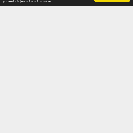
poprawienia jakości treści na stronie
Kategorie
Serwis
Transfery
O nas
Polska
Współpraca
Anglia
Kontakt
Hiszpania
Polityka prywatności
Niemcy
Social media
Włochy
Francja
Inne
Liga Mistrzów
Liga Europy
Reprezentacje