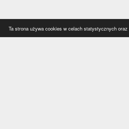
Ta strona używa cookies w celach statystycznych oraz p
Kategorie
Serwi
Transfery
O nas
Polska
Współ
Anglia
Kontak
Hiszpania
Polityk
Niemcy
Włochy
Francja
Inne
Liga Mistrzów
Liga Europy