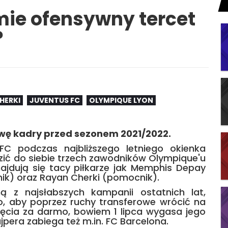
mie ofensywny tercet
?
HERKI
JUVENTUS FC
OLYMPIQUE LYON
wę kadry przed sezonem 2021/2022.
FC podczas najbliższego letniego okienka
zić do siebie trzech zawodników Olympique'u
znajdują się tacy piłkarze jak Memphis Depay
k) oraz Rayan Cherki (pomocnik).
 z najsłabszych kampanii ostatnich lat,
o, aby poprzez ruchy transferowe wrócić na
ęcia za darmo, bowiem 1 lipca wygasa jego
ajpera zabiega też m.in. FC Barcelona.