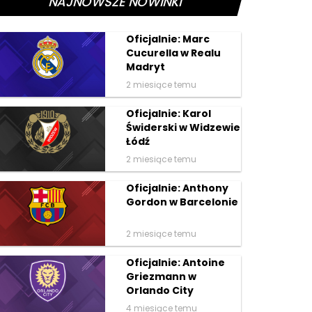
NAJNOWSZE NOWINKI
Oficjalnie: Marc
Cucurella w Realu
Madryt
2 miesiące temu
Oficjalnie: Karol
Świderski w Widzewie
Łódź
2 miesiące temu
Oficjalnie: Anthony
Gordon w Barcelonie
2 miesiące temu
Oficjalnie: Antoine
Griezmann w
Orlando City
4 miesiące temu