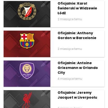
Oficjalnie: Karol
Świderski w Widzewie
Łódź
2 miesiące temu
Oficjalnie: Anthony
Gordon w Barcelonie
2 miesiące temu
Oficjalnie: Antoine
Griezmann w Orlando
City
4 miesiące temu
Oficjalnie: Jeremy
Jacquet w Liverpoolu