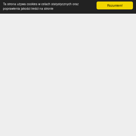
Ta strona używa cookies w celach statystycznych oraz
Rozumiem!
poprawienia jakości treści na stronie
Kategorie
Serwis
Transfery
O nas
Polska
Współpraca
Anglia
Kontakt
Hiszpania
Polityka prywatności
Niemcy
Social media
Włochy
Francja
Inne
Liga Mistrzów
Liga Europy
Reprezentacje