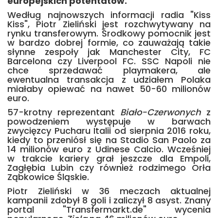
europejskich potentatów.
Według najnowszych informacji radia "Kiss
Kiss", Piotr Zieliński jest rozchwytywany na
rynku transferowym. Środkowy pomocnik jest
w bardzo dobrej formie, co zauważają takie
słynne zespoły jak Manchester City, FC
Barcelona czy Liverpool FC. SSC Napoli nie
chce sprzedawać playmakera, ale
ewentualna transakcja z udziałem Polaka
miałaby opiewać na nawet 50-60 milionów
euro.
57-krotny reprezentant
Biało-Czerwonych
z
powodzeniem występuje w barwach
zwycięzcy Pucharu Italii od sierpnia 2016 roku,
kiedy to przeniósł się na Stadio San Paolo za
14 milionów euro z Udinese Calcio. Wcześniej
w trakcie kariery grał jeszcze dla Empoli,
Zagłębia Lubin czy również rodzimego Orła
Ząbkowice Śląskie.
Piotr Zieliński w 36 meczach aktualnej
kampanii zdobył 8 goli i zaliczył 8 asyst. Znany
portal "Transfermarkt.de" wycenia