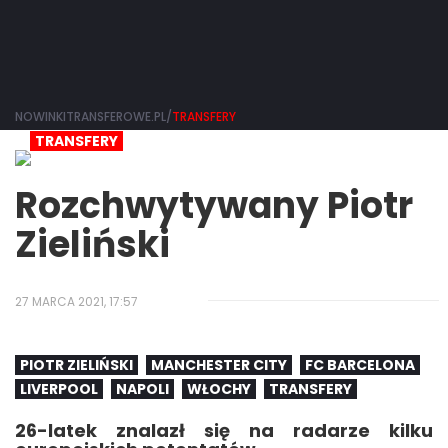
NOWINKITRANSFEROWE.PL/
TRANSFERY
TRANSFERY
Rozchwytywany Piotr
Zieliński
27 MARCA 2021, 17:57
PIOTR ZIELIŃSKI
MANCHESTER CITY
FC BARCELONA
LIVERPOOL
NAPOLI
WŁOCHY
TRANSFERY
26-latek znalazł się na radarze kilku