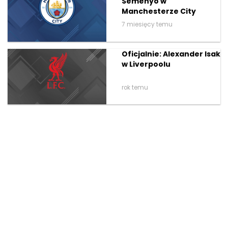
Semenyo w
Manchesterze City
7 miesięcy temu
Oficjalnie: Alexander Isak
w Liverpoolu
rok temu