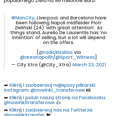
popularnego
Ziela
na 46 milionów euro.
#ManCity
, Liverpool, and Barcelona have
been following Napoli midfielder Piotr
Zieliński (24) ‘with great attention’. As
things stand, Aurelio De Laurentiis has ‘no
intention' of selling, but a lot will depend
on the offers.
[
@radiokisskiss
via
@areanapoliit
/
@Sport_Witness
]
— City Xtra (@City_Xtra)
March 23, 2021
➡️
Kliknij i zaobserwuj najlepszy piłkarski
Instagram: @nowinki_transferowe
📸
➡️
Kliknij i polub naszą stronę na Facebooku:
@nowinkitransferowe
👍
➡️
Kliknij i zaobserwuj nas na Twitterze:
@nowinkitransfer
🐦