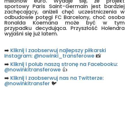
milionów euro. Wydaje się, że projekt
sportowy Paris Saint-Germain jest bardziej
zachęcający, aniżeli chęć uczestniczenia w
odbudowie potęgi FC Barcelony, choć osoba
Ronalda Koemana może być w tym
przypadku decydująca. Przyszłość Holendra
wyjaśni się już latem.
➡️
Kliknij i zaobserwuj najlepszy piłkarski
Instagram: @nowinki_transferowe
📸
➡️
Kliknij i polub naszą stronę na Facebooku:
@nowinkitransferowe
👍
➡️
Kliknij i zaobserwuj nas na Twitterze:
@nowinkitransfer
🐦