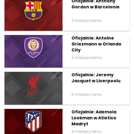
Oficjalnie: Anthony
Gordon w Barcelonie
2 miesiące temu
Oficjalnie: Antoine
Griezmann w Orlando
City
4 miesiące temu
Oficjalnie: Jeremy
Jacquet w Liverpoolu
6 miesięcy temu
Oficjalnie: Ademola
Lookman w Atletico
Madryt
6 miesięcy temu