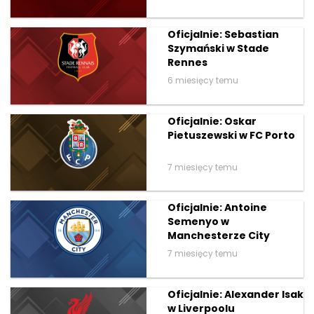
Oficjalnie: Sebastian
Szymański w Stade
Rennes
6 miesięcy temu
Oficjalnie: Oskar
Pietuszewski w FC Porto
7 miesięcy temu
Oficjalnie: Antoine
Semenyo w
Manchesterze City
7 miesięcy temu
Oficjalnie: Alexander Isak
w Liverpoolu