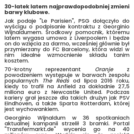
30-latek latem najprawdopodobniej zmieni
barwy klubowe.
Jak podaje "Le Parisien", PSG dołączyło do
wyścigu o podpisanie kontraktu z Georginio
Wijnaldumem. Środkowy pomocnik, któremu
latem wygasa umowa z Liverpoolem i będze
on do wzięcia za darmo, wcześniej głównie był
przymierzany do FC Barcelony, która widzi w
nim idealne wzmocnienie składu tanim
kosztem.
70-krotny reprezentant
Oranje
z
powodzeniem występuje w barwach zespołu
popularnych
The Reds
od lipca 2016 roku,
kiedy to trafił na Anfield za dokładnie 27,5
miliona euro z Newcastle United. Podczas
kariery grał jeszcze dla takich drużyn jak PSV
Eindhoven, a także Sparta Rotterdam, której
jest wychowankiem.
Georginio Wijnaldum w 36 spotkaniach
aktualnej kampanii strzelił 3 bramki. Portal
"Transfermarkt.de" wycenia go na 40