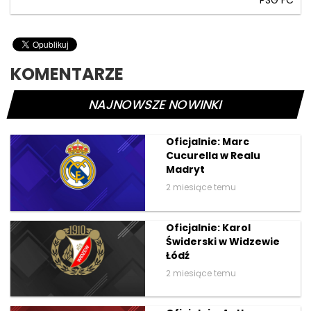
PSG FC
KOMENTARZE
NAJNOWSZE NOWINKI
Oficjalnie: Marc
Cucurella w Realu
Madryt
2 miesiące temu
Oficjalnie: Karol
Świderski w Widzewie
Łódź
2 miesiące temu