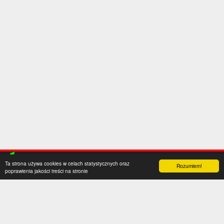
Ta strona używa cookies w celach statystycznych oraz
Rozumiem!
poprawienia jakości treści na stronie
Kategorie
Serwis
Transfery
O nas