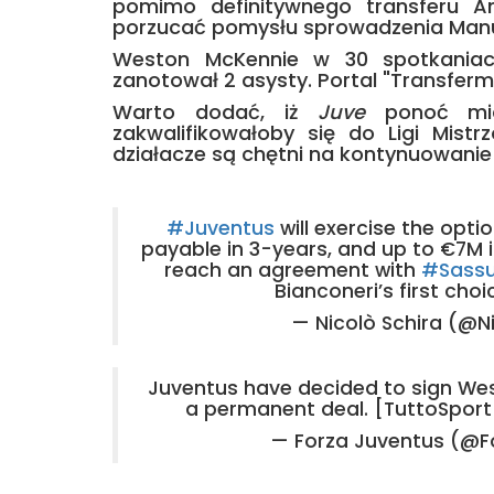
pomimo definitywnego transferu A
porzucać pomysłu sprowadzenia Manue
Weston McKennie w 30 spotkaniach
zanotował 2 asysty. Portal "Transferm
Warto dodać, iż
Juve
ponoć miał
zakwalifikowałoby się do Ligi Mist
działacze są chętni na kontynuowani
#Juventus
will exercise the opt
payable in 3-years, and up to €7M i
reach an agreement with
#Sassu
Bianconeri’s first choi
— Nicolò Schira (@N
Juventus have decided to sign We
a permanent deal. [TuttoSpor
— Forza Juventus (@