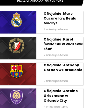
NAJNOWSZE NOWINKI
Oficjalnie: Marc
Cucurella w Realu
Madryt
2 miesiące temu
Oficjalnie: Karol
Świderski w Widzewie
Łódź
2 miesiące temu
Oficjalnie: Anthony
Gordon w Barcelonie
2 miesiące temu
Oficjalnie: Antoine
Griezmann w
Orlando City
4 miesiące temu