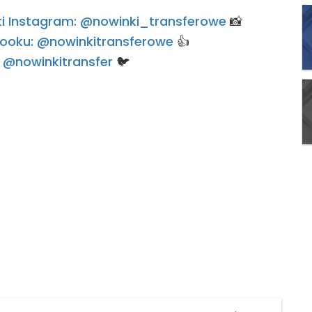
rski Instagram: @nowinki_transferowe
📸
ebooku: @nowinkitransferowe
👍
e: @nowinkitransfer
🐦