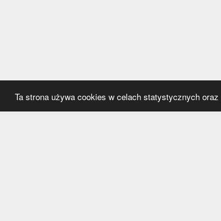
Ta strona używa cookies w celach statystycznych oraz p
Kategorie
Serwi
Transfery
O nas
Polska
Współ
Anglia
Kontak
Hiszpania
Polityk
Niemcy
Włochy