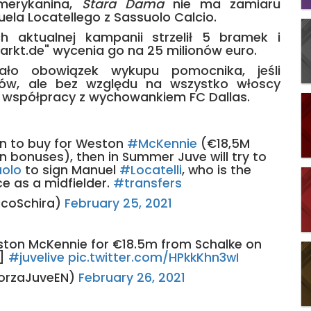
merykanina,
Stara Dama
nie ma zamiaru
la Locatellego z Sassuolo Calcio.
 aktualnej kampanii strzelił 5 bramek i
arkt.de" wycenia go na 25 milionów euro.
o obowiązek wykupu pomocnika, jeśli
rzów, ale bez względu na wszystko włoscy
e współpracy z wychowankiem FC Dallas.
ion to buy for Weston
#McKennie
(€18,5M
n bonuses), then in Summer Juve will try to
olo
to sign Manuel
#Locatelli
, who is the
ce as a midfielder.
#transfers
icoSchira)
February 25, 2021
ston McKennie for €18.5m from Schalke on
t]
#juvelive
pic.twitter.com/HPkkKhn3wI
ForzaJuveEN)
February 26, 2021