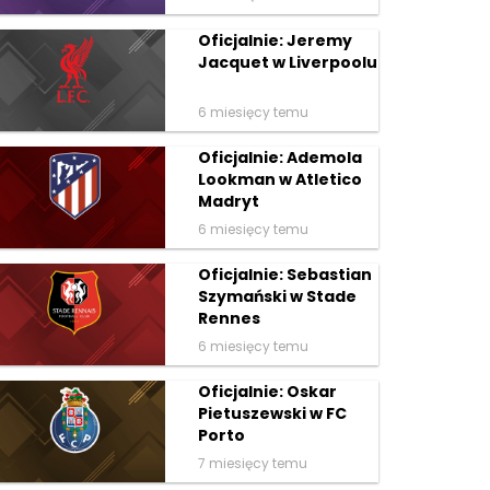
Oficjalnie: Jeremy
Jacquet w Liverpoolu
6 miesięcy temu
Oficjalnie: Ademola
Lookman w Atletico
Madryt
6 miesięcy temu
Oficjalnie: Sebastian
Szymański w Stade
Rennes
6 miesięcy temu
Oficjalnie: Oskar
Pietuszewski w FC
Porto
7 miesięcy temu