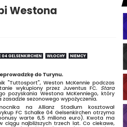
pi Westona
 04 GELSENKIRCHEN
WŁOCHY
NIEMCY
rzeprowadzkę do Turynu.
nik "Tuttosport", Weston McKennie podczas
stanie wykupiony przez Juventus FC.
Stara
ego pozyskania Westona McKenniego, który
 zasadzie sezonowego wypożyczenia.
cnika na Allianz Stadium kosztował
 wykup FC Schalke 04 Gelsenkirchen otrzyma
 bonusy warte 6,5 miliona euro). Kwota ma
 ciągu najbliższych trzech lat. Co ciekawe,