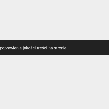
oprawienia jakości treści na stronie
s
Social media
praca
t
a prywatności