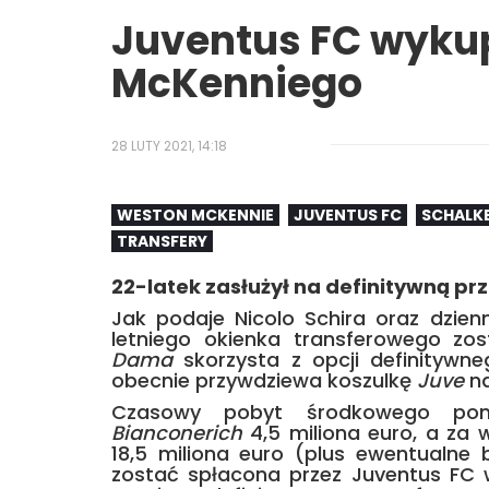
Juventus FC wyku
McKenniego
28 LUTY 2021, 14:18
WESTON MCKENNIE
JUVENTUS FC
SCHALKE
TRANSFERY
22-latek zasłużył na definitywną p
Jak podaje Nicolo Schira oraz dzien
letniego okienka transferowego zo
Dama
skorzysta z opcji definitywn
obecnie przywdziewa koszulkę
Juve
na
Czasowy pobyt środkowego pomo
Bianconerich
4,5 miliona euro, a za
18,5 miliona euro (plus ewentualne
zostać spłacona przez Juventus FC w