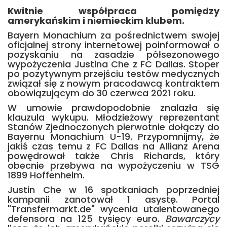
Kwitnie współpraca pomiędzy
amerykańskim i niemieckim klubem.
Bayern Monachium za pośrednictwem swojej
oficjalnej strony internetowej poinformował o
pozyskaniu na zasadzie półsezonowego
wypożyczenia Justina Che z FC Dallas. Stoper
po pozytywnym przejściu testów medycznych
związał się z nowym pracodawcą kontraktem
obowiązującym do 30 czerwca 2021 roku.
W umowie prawdopodobnie znalazła się
klauzula wykupu. Młodzieżowy reprezentant
Stanów Zjednoczonych pierwotnie dołączy do
Bayernu Monachium U-19. Przypomnijmy, że
jakiś czas temu z FC Dallas na Allianz Arena
powędrował także Chris Richards, który
obecnie przebywa na wypożyczeniu w TSG
1899 Hoffenheim.
Justin Che w 16 spotkaniach poprzedniej
kampanii zanotował 1 asystę. Portal
"Transfermarkt.de" wycenia utalentowanego
defensora na 125 tysięcy euro.
Bawarczycy