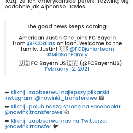
liczą, że ich amerykańskie perełki rozwiną się
podobnie jak Alphonso Davies.
The good news keeps coming!
American Justin Che joins FC Bayern
from
@FCDallas
on loan. Welcome to the
family, Justin! 🇺🇸
@FCBjuniorteam
#MiaSanFamily
— 🇺🇸 FC Bayern US 🇨🇦 (@FCBayernUS)
February 12, 2021
➡️
Kliknij i zaobserwuj najlepszy piłkarski
Instagram: @nowinki_transferowe
📸
➡️
Kliknij i polub naszą stronę na Facebooku:
@nowinkitransferowe
👍
➡️
Kliknij i zaobserwuj nas na Twitterze:
@nowinkitransfer
🐦