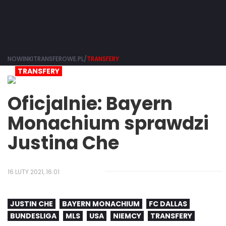
NOWINKITRANSFEROWE.PL/
TRANSFERY
TRANSFERY
Oficjalnie: Bayern
Monachium sprawdzi
Justina Che
16 LUTY 2021, 16:01
JUSTIN CHE
BAYERN MONACHIUM
FC DALLAS
BUNDESLIGA
MLS
USA
NIEMCY
TRANSFERY