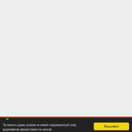
Ta strona używa cookies w celach statystycznych oraz
Rozumiem!
poprawienia jakości treści na stronie