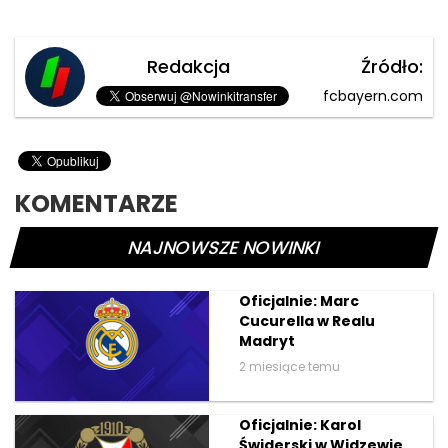
Redakcja
Źródło:
fcbayern.com
KOMENTARZE
NAJNOWSZE NOWINKI
Oficjalnie: Marc
Cucurella w Realu
Madryt
2 miesiące temu
Oficjalnie: Karol
Świderski w Widzewie