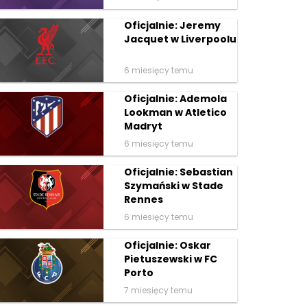
Oficjalnie: Jeremy
Jacquet w Liverpoolu
6 miesięcy temu
Oficjalnie: Ademola
Lookman w Atletico
Madryt
6 miesięcy temu
Oficjalnie: Sebastian
Szymański w Stade
Rennes
6 miesięcy temu
Oficjalnie: Oskar
Pietuszewski w FC
Porto
7 miesięcy temu