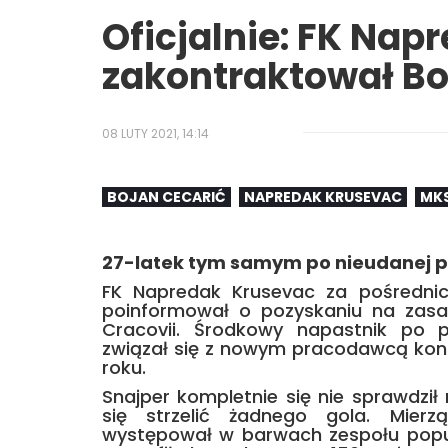
Oficjalnie: FK Nap
zakontraktował Bo
08 LUTY 2021, 14:14
BOJAN CECARIĆ
NAPREDAK KRUSEVAC
MKS
27-latek tym samym po nieudanej pr
FK Napredak Krusevac za pośrednict
poinformował o pozyskaniu na zasad
Cracovii. Środkowy napastnik po 
związał się z nowym pracodawcą kon
roku.
Snajper kompletnie się nie sprawdzi
się strzelić żadnego gola. Mier
występował w barwach zespołu pop