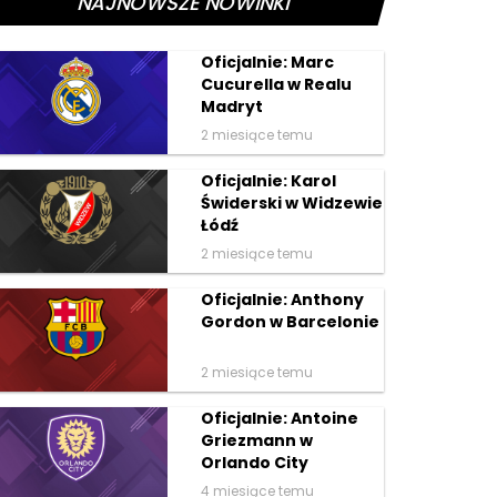
NAJNOWSZE NOWINKI
Oficjalnie: Marc
Cucurella w Realu
Madryt
2 miesiące temu
Oficjalnie: Karol
Świderski w Widzewie
Łódź
2 miesiące temu
Oficjalnie: Anthony
Gordon w Barcelonie
2 miesiące temu
Oficjalnie: Antoine
Griezmann w
Orlando City
4 miesiące temu