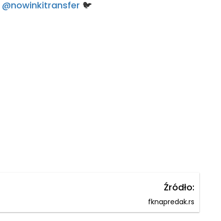
e: @nowinkitransfer
🐦
Źródło:
fknapredak.rs