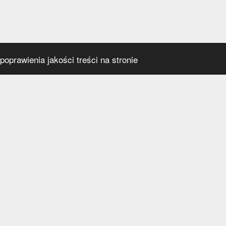
oprawienia jakości treści na stronie
s
Social media
praca
t
a prywatności