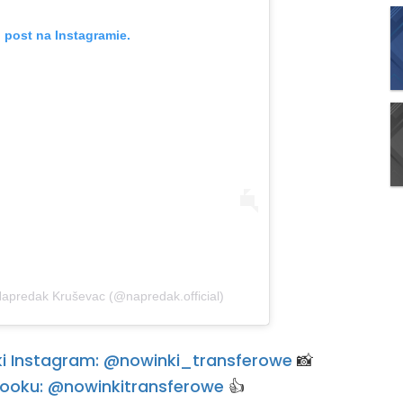
 post na Instagramie.
apredak Kruševac (@napredak.official)
rski Instagram: @nowinki_transferowe
📸
ebooku: @nowinkitransferowe
👍