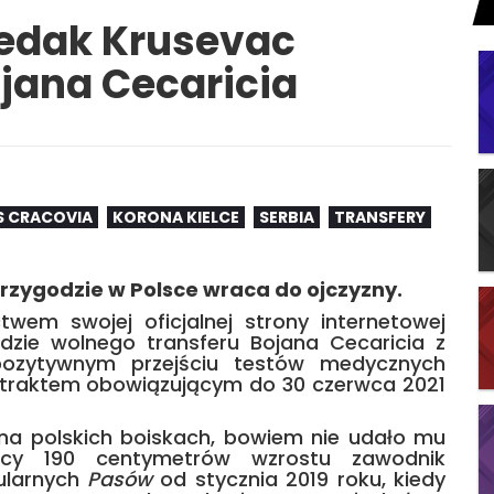
redak Krusevac
jana Cecaricia
 CRACOVIA
KORONA KIELCE
SERBIA
TRANSFERY
zygodzie w Polsce wraca do ojczyzny.
wem swojej oficjalnej strony internetowej
zie wolnego transferu Bojana Cecaricia z
pozytywnym przejściu testów medycznych
traktem obowiązującym do 30 czerwca 2021
ł na polskich boiskach, bowiem nie udało mu
zący 190 centymetrów wzrostu zawodnik
ularnych
Pasów
od stycznia 2019 roku, kiedy