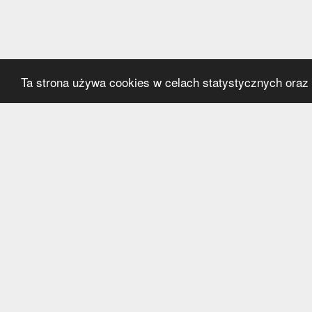
Ta strona używa cookies w celach statystycznych oraz p
Kategorie
Serwi
Transfery
O nas
Polska
Współ
Anglia
Kontak
Hiszpania
Polityk
Niemcy
Włochy
Francja
Inne
Liga Mistrzów
Liga Europy